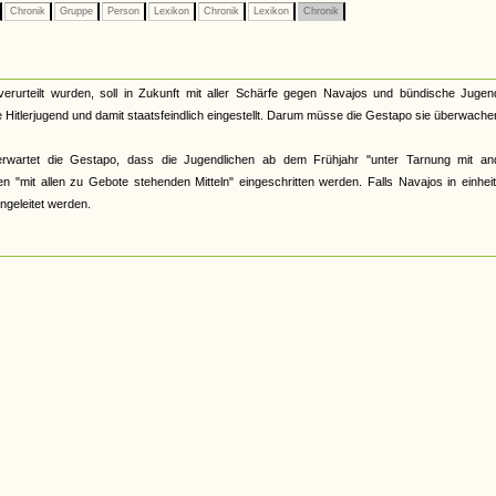
Chronik
Gruppe
Person
Lexikon
Chronik
Lexikon
Chronik
rteilt wurden, soll in Zukunft mit aller Schärfe gegen Navajos und bündische Jugend
 Hitlerjugend und damit staatsfeindlich eingestellt. Darum müsse die Gestapo sie überwache
erwartet die Gestapo, dass die Jugendlichen ab dem Frühjahr "unter Tarnung mit an
n "mit allen zu Gebote stehenden Mitteln" eingeschritten werden. Falls Navajos in einheit
ngeleitet werden.