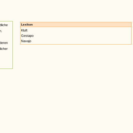
Lexikon
liche
Kluft
n.
Gestapo
Navajo
deren
licher