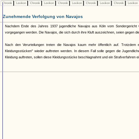
Chronik
Lexikon
Chronik
Lexikon
Chronik
Lexikon
Chronik
Lexikon
Chronik
Lexikon
Zunehmende Verfolgung von Navajos
Nachdem Ende des Jahres 1937 jugendliche Navajos aus Köln vom Sondergericht veru
vorgegangen werden. Die Navajos, die sich durch ihre Kluft auszeichnen, seien gegen die
Nach den Verurteilungen treten die Navajos kaum mehr öffentlich auf. Trotzdem 
Kleidungsstücken" wieder auftreten werden. In diesem Fall solle gegen die Jugendliche
Kleidung auftreten, sollen diese Kleidungsstücke beschlagnahmt und ein Strafverfahren ei