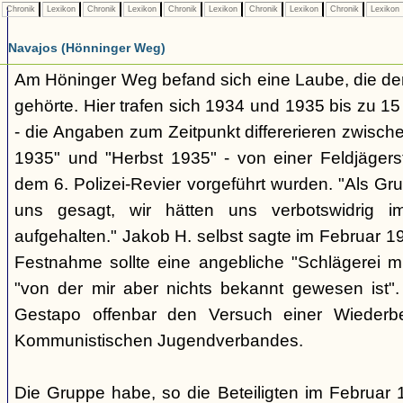
Chronik
Lexikon
Chronik
Lexikon
Chronik
Lexikon
Chronik
Lexikon
Chronik
Lexikon
Navajos (Hönninger Weg)
Am Höninger Weg befand sich eine Laube, die dem
gehörte. Hier trafen sich 1934 und 1935 bis zu 15
- die Angaben zum Zeitpunkt differerieren zwisc
1935" und "Herbst 1935" - von einer Feldjäger
dem 6. Polizei-Revier vorgeführt wurden. "Als G
uns gesagt, wir hätten uns verbotswidrig 
aufgehalten." Jakob H. selbst sagte im Februar 19
Festnahme sollte eine angebliche "Schlägerei m
"von der mir aber nichts bekannt gewesen ist".
Gestapo offenbar den Versuch einer Wiederb
Kommunistischen Jugendverbandes.
Die Gruppe habe, so die Beteiligten im Februar 