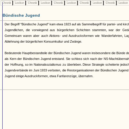
Chronik
Lexikon
Chronik
Lexikon
Chronik
Lexikon
Chronik
Lexikon
Chronik
Lexikon
Bündische Jugend
Der Begriff "Bündische Jugend" kam etwa 1923 auf als Sammelbegriff für partei- und 
Jugendlichen, die vorwiegend aus bürgerlichen Schichten stammten, war der Geda
Gemeinsam waren aber auch Aktions- und Ausdrucksformen wie Wanderfahrten, Lage
Ablehnung der bürgerlichen Konsumkultur und Zwänge.
Bedeutende Hauptbestandteile der Bündischen Jugend waren insbesondere die Bünde d
als Kern der Bündischen Jugend entstand. Sie schloss sich nach der NS-Machtüberna
der Hoffnung, so im Nationalsozialismus zu überleben. Diese Strategie scheiterte jed
Jugendverbände im Juni 1933 verboten, die Restorganisationen der Bündischen Jugend 193
Jugend einige Ausdruckformen, etwa Fanfarenzüge, übernahm.