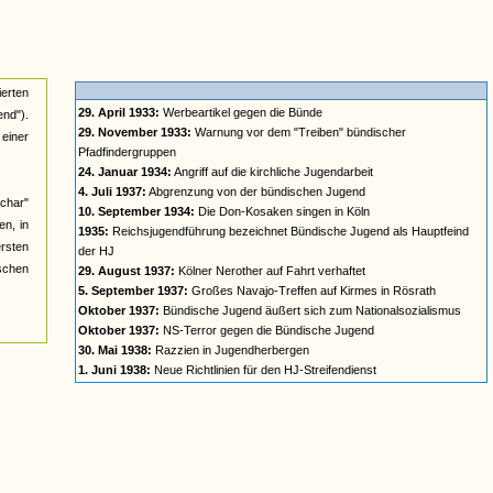
ierten
29. April 1933:
Werbeartikel gegen die Bünde
nd").
29. November 1933:
Warnung vor dem "Treiben" bündischer
einer
Pfadfindergruppen
24. Januar 1934:
Angriff auf die kirchliche Jugendarbeit
4. Juli 1937:
Abgrenzung von der bündischen Jugend
char"
10. September 1934:
Die Don-Kosaken singen in Köln
n, in
1935:
Reichsjugendführung bezeichnet Bündische Jugend als Hauptfeind
ersten
der HJ
ischen
29. August 1937:
Kölner Nerother auf Fahrt verhaftet
5. September 1937:
Großes Navajo-Treffen auf Kirmes in Rösrath
Oktober 1937:
Bündische Jugend äußert sich zum Nationalsozialismus
Oktober 1937:
NS-Terror gegen die Bündische Jugend
30. Mai 1938:
Razzien in Jugendherbergen
1. Juni 1938:
Neue Richtlinien für den HJ-Streifendienst