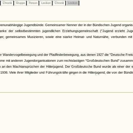
Chronik
Gruppe
Person
Lexikon
Chronik
Lexikon
kirchenunabhängige Jugendbünde. Gemeinsamer Nenner der in der Bündischen Jugend organis
nke der selbstbestimmten jugendlichen Erziehungsgemeinschaft ("Jugend erzieht Juge
r, gemeinsames Musizieren, sowie eine starke Heimat- und Naturnähe, verbunden mit 
er Wandervogelbewegung und der Pfadfinderbewegung, aus denen 1927 die "Deutsche Freis
hme mit anderen Jugendorganisationen zum rechtslastigen "Großdeutschen Bund" zusamme
och an den Machtansprüchen der Hitlerjugend. Der Großdeutsche Bund wurde als einer der 
6. Viele ihrer Mitglieder und Führungskräfte gingen in die Hitlerjugend, die von der Bünd