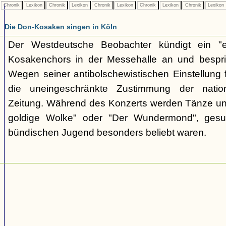
Chronik
Lexikon
Chronik
Lexikon
Chronik
Lexikon
Chronik
Lexikon
Chronik
Lexikon
Die Don-Kosaken singen in Köln
Der Westdeutsche Beobachter kündigt ein "e
Kosakenchors in der Messehalle an und bespric
Wegen seiner antibolschewistischen Einstellung 
die uneingeschränkte Zustimmung der nationa
Zeitung. Während des Konzerts werden Tänze un
goldige Wolke" oder "Der Wundermond", gesu
bündischen Jugend besonders beliebt waren.