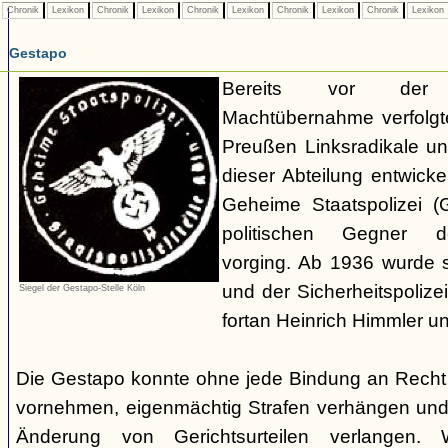
Chronik
Lexikon
Chronik
Lexikon
Chronik
Lexikon
Chronik
Lexikon
Chronik
Lexikon
Gestapo
Bereits vor der nat
Machtübernahme verfolgte 
Preußen Linksradikale u
dieser Abteilung entwicke
Geheime Staatspolizei (
politischen Gegner de
vorging. Ab 1936 wurde si
und der Sicherheitspolize
Siegel der Gestapo-Stelle Köln
fortan Heinrich Himmler u
Die Gestapo konnte ohne jede Bindung an Rech
vornehmen, eigenmächtig Strafen verhängen und
Änderung von Gerichtsurteilen verlangen. Wi