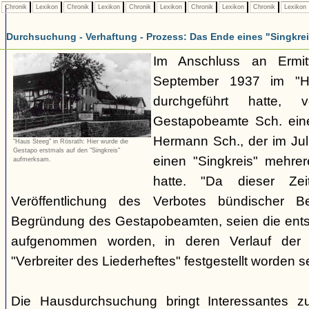
Chronik
Lexikon
Chronik
Lexikon
Chronik
Lexikon
Chronik
Lexikon
Chronik
Lexikon
Durchsuchung - Verhaftung - Prozess: Das Ende eines "Singkre
Im Anschluss an Ermit
September 1937 im "H
durchgeführt hatte, 
Gestapobeamte Sch. ein
Hermann Sch., der im Jul
"Haus Steeg" in Rösrath: Hier wurde die
Gestapo erstmals auf den "Singkreis"
einen "Singkreis" mehrer
aufmerksam.
hatte. "Da dieser Zei
Veröffentlichung des Verbotes bündischer Be
Begründung des Gestapobeamten, seien die ents
aufgenommen worden, in deren Verlauf der V
"Verbreiter des Liederheftes" festgestellt worden se
Die Hausdurchsuchung bringt Interessantes z