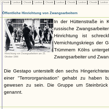
Chronik
Lexikon
Chronik
Lexikon
Chronik
Lexikon
Chronik
Lexikon
Chronik
Lexikon
Öffentliche Hinrichtung von Zwangsarbeitern
In der Hüttenstraße in 
russische Zwangsarbeiter 
Hinrichtung ist schrec
Vernichtungskriegs der 
Trümmern Kölns unterge
Hinrichtung von Zwangsarbeitern am 25.
Zwangsarbeiter und Zwang
Oktober 1944
Die Gestapo unterstellt den sechs Hingerichte
einer "Terrororganisation" gehabt zu haben bz
gewesen zu sein. Die Gruppe um Steinbrück w
genannt.