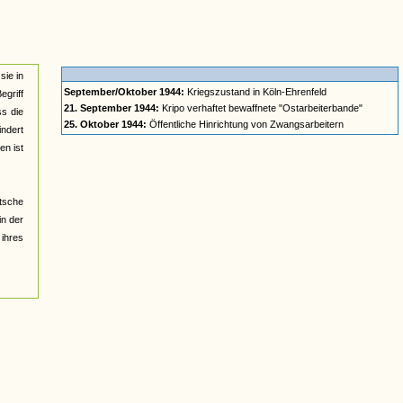
sie in
September/Oktober 1944:
Kriegszustand in Köln-Ehrenfeld
egriff
21. September 1944:
Kripo verhaftet bewaffnete "Ostarbeiterbande"
ss die
25. Oktober 1944:
Öffentliche Hinrichtung von Zwangsarbeitern
ndert
en ist
tsche
in der
ihres