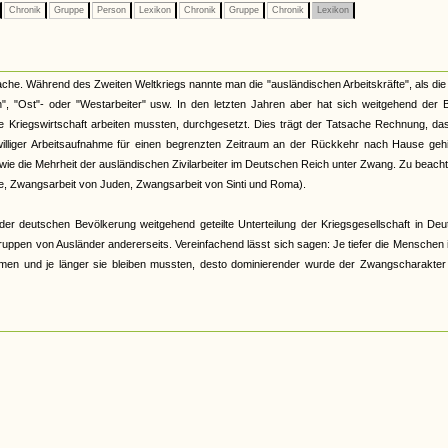
Chronik
Gruppe
Person
Lexikon
Chronik
Gruppe
Chronik
Lexikon
he. Während des Zweiten Weltkriegs nannte man die "ausländischen Arbeitskräfte", als die 
", "Ost"- oder "Westarbeiter" usw. In den letzten Jahren aber hat sich weitgehend der B
he Kriegswirtschaft arbeiten mussten, durchgesetzt. Dies trägt der Tatsache Rechnung, da
lliger Arbeitsaufnahme für einen begrenzten Zeitraum an der Rückkehr nach Hause gehi
wie die Mehrheit der ausländischen Zivilarbeiter im Deutschen Reich unter Zwang. Zu beacht
ge, Zwangsarbeit von Juden, Zwangsarbeit von Sinti und Roma).
 deutschen Bevölkerung weitgehend geteilte Unterteilung der Kriegsgesellschaft in Deu
n Gruppen von Ausländer andererseits. Vereinfachend lässt sich sagen: Je tiefer die Menschen 
kamen und je länger sie bleiben mussten, desto dominierender wurde der Zwangscharakter 