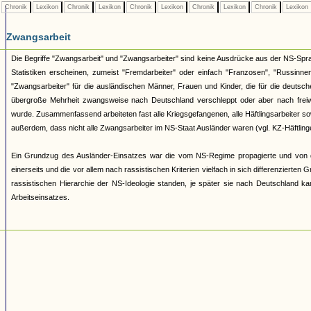
Chronik
Lexikon
Chronik
Lexikon
Chronik
Lexikon
Chronik
Lexikon
Chronik
Lexikon
Zwangsarbeit
Die Begriffe "Zwangsarbeit" und "Zwangsarbeiter" sind keine Ausdrücke aus der NS-Sprac
Statistiken erscheinen, zumeist "Fremdarbeiter" oder einfach "Franzosen", "Russinnen
"Zwangsarbeiter" für die ausländischen Männer, Frauen und Kinder, die für die deutsc
übergroße Mehrheit zwangsweise nach Deutschland verschleppt oder aber nach freiwi
wurde. Zusammenfassend arbeiteten fast alle Kriegsgefangenen, alle Häftlingsarbeiter so
außerdem, dass nicht alle Zwangsarbeiter im NS-Staat Ausländer waren (vgl. KZ-Häftlin
Ein Grundzug des Ausländer-Einsatzes war die vom NS-Regime propagierte und von der
einerseits und die vor allem nach rassistischen Kriterien vielfach in sich differenzierte
rassistischen Hierarchie der NS-Ideologie standen, je später sie nach Deutschland 
Arbeitseinsatzes.