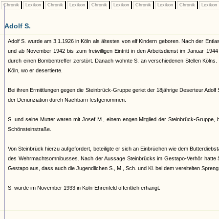
Chronik
Lexikon
Chronik
Lexikon
Chronik
Lexikon
Chronik
Lexikon
Chronik
Lexikon
Adolf S.
Adolf S. wurde am 3.1.1926 in Köln als ältestes von elf Kindern geboren. Nach der Entla
und ab November 1942 bis zum freiwilligen Eintritt in den Arbeitsdienst im Januar 194
durch einen Bombentreffer zerstört. Danach wohnte S. an verschiedenen Stellen Kölns. 
Köln, wo er desertierte.
Bei ihren Ermittlungen gegen die Steinbrück-Gruppe geriet der 18jährige Deserteur Adol
der Denunziation durch Nachbarn festgenommen.
S. und seine Mutter waren mit Josef M., einem engen Mitglied der Steinbrück-Gruppe, 
Schönsteinstraße.
Von Steinbrück hierzu aufgefordert, beteiligte er sich an Einbrüchen wie dem Butterdie
des Wehrmachtsomnibusses. Nach der Aussage Steinbrücks im Gestapo-Verhör hatte S. 
Gestapo aus, dass auch die Jugendlichen S., M., Sch. und Kl. bei dem vereitelten Spreng
S. wurde im November 1933 in Köln-Ehrenfeld öffentlich erhängt.