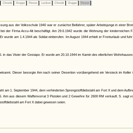
Chronik
Gruppe
Person
Lexikon
Chronik
Gruppe
Person
ssung aus der Volksschule 1940 war er zunächst Beifahrer, später Arbeitsjunge in einer Brot
4 bei der Firma Accu-Alt beschäftigt. Am 29.6.1942 wurde die Wohnung der kinderreichen F
Er wurde am 1.4.1944 als Soldat einberufen. Im August 1944 erhielt er Fronturlaub und fuh
f S. in das Visier der Gestapo. Er wurde am 20.10.1944 im Kamin des elterlichen Wohnhause
bekannt. Dieser besorgte ihm nach seiner Desertion vorübergehend ein Versteck im Keller 
bstahl am 1. September 1944, dem verhinderten Sprengstoffdiebstahl am Fort X und dem Aufb
ihm aus diesem Waffenvorrat 3 Pistolen und 2 Gewehre für 2600 RM verkauft. S. sagt vo
stoffdiebstahl am Fort X dabei gewesen seien.