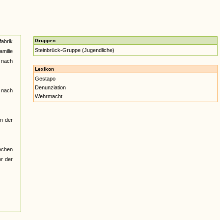
Gruppen
fabrik
Steinbrück-Gruppe (Jugendliche)
amilie
r nach
Lexikon
Gestapo
Denunziation
s nach
Wehrmacht
in der
rechen
r der