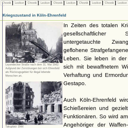
Chronik
Lexikon
Chronik
Lexikon
Chronik
Lexikon
Chronik
Lexikon
Chronik
Lexikon
Kriegszustand in Köln-Ehrenfeld
In Zeiten des totalen K
gesellschaftlicher
untergetauchte Zwangs
geflohene Strafgefangene
Leben. Sie leben in der 
Leyendecker Straße nach dem 31. Mai 1942:
sich mit bewaffnetem W
Aufgrund der Zerstörungen bot sich Ehrenfeld
als Rückzugsgebiet für illegal lebende
Verhaftung und Ermordun
Menschen an.
Gestapo.
Auch Köln-Ehrenfeld wir
Schießereien und geziel
Funktionären. So wird a
Angehöriger der Waffe
Takuplatz 1944