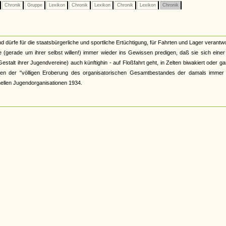
Chronik
Gruppe
Lexikon
Chronik
Lexikon
Chronik
Lexikon
Chronik
d dürfe für die staatsbürgerliche und sportliche Ertüchtigung, für Fahrten und Lager verantwo
 (gerade um ihrer selbst willen!) immer wieder ins Gewissen predigen, daß sie sich eine
talt ihrer Jugendvereine) auch künftighin - auf Floßfahrt geht, in Zelten biwakiert oder ga
wischen der "völligen Eroberung des organisatorischen Gesamtbestandes der damals immer
ellen Jugendorganisationen 1934.