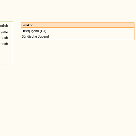
Lexikon
rtlich
Hitlerjugend (HJ)
r ganz
Bündische Jugend
r sich
 noch