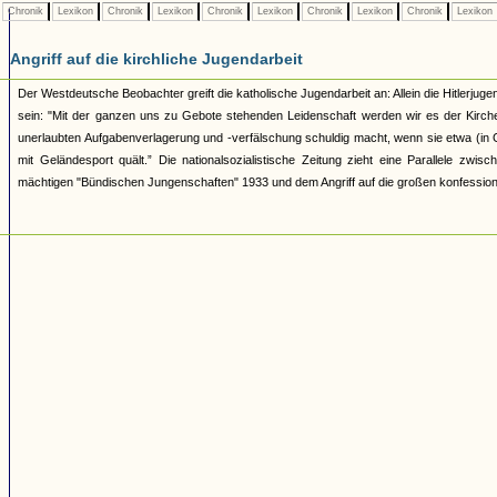
Chronik
Lexikon
Chronik
Lexikon
Chronik
Lexikon
Chronik
Lexikon
Chronik
Lexikon
Angriff auf die kirchliche Jugendarbeit
Der Westdeutsche Beobachter greift die katholische Jugendarbeit an: Allein die Hitlerjugen
sein: "Mit der ganzen uns zu Gebote stehenden Leidenschaft werden wir es der Kirche
unerlaubten Aufgabenverlagerung und -verfälschung schuldig macht, wenn sie etwa (in Ges
mit Geländesport quält.” Die nationalsozialistische Zeitung zieht eine Parallele z
mächtigen "Bündischen Jungenschaften" 1933 und dem Angriff auf die großen konfession