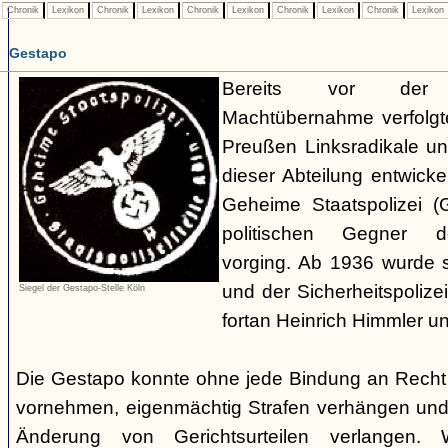
Chronik
Lexikon
Chronik
Lexikon
Chronik
Lexikon
Chronik
Lexikon
Chronik
Lexikon
Gestapo
Bereits vor der nat
Machtübernahme verfolgte 
Preußen Linksradikale u
dieser Abteilung entwicke
Geheime Staatspolizei (
politischen Gegner de
vorging. Ab 1936 wurde si
und der Sicherheitspolize
Siegel der Gestapo-Stelle Köln
fortan Heinrich Himmler u
Die Gestapo konnte ohne jede Bindung an Rech
vornehmen, eigenmächtig Strafen verhängen und
Änderung von Gerichtsurteilen verlangen. Wi