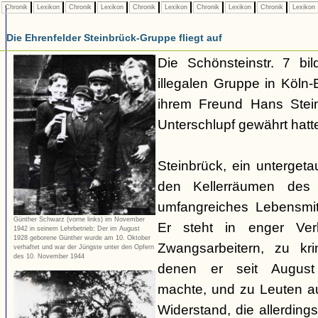
Chronik
Lexikon
Chronik
Lexikon
Chronik
Lexikon
Chronik
Lexikon
Chronik
Lexikon
Die Ehrenfelder Steinbrück-Gruppe fliegt auf
Die Schönsteinstr. 7 bil
illegalen Gruppe in Köln-E
ihrem Freund Hans Stein
Unterschlupf gewährt hatt
Steinbrück, ein untergetau
den Kellerräumen des 
umfangreiches Lebensmit
Günther Schwarz (vorne links) im November
Er steht in enger Ver
1942 in seinem Lehrbetrieb: Der im August
1928 geborene Günther wurde am 10. Oktober
Zwangsarbeitern, zu kri
verhaftet und war der Jüngste unter den Opfern
des 10. November 1944
denen er seit August
machte, und zu Leuten 
Widerstand, die allerdin