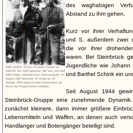
des waghalsigen Verha
Abstand zu ihm gehen.
Kurz vor ihrer Verhaftu
und S. außerdem zwei u
die vor ihrer drohenden
waren. Bei Steinbrück g
Jugendliche wie Johann 
Adolf „Dölfes“ Schütz mit einem Freund um
1942/43: Der 1926 geborene „Adi“ war, seit April
und Barthel Schink ein un
1944 Soldat, während eines „Heimaturlaubs“ im
August 1944 desertiert. Er wurde am 20.
Oktober 1944 aufgrund einer Denunziation als
letzter der Hingerichteten verhaftet.
Seit August 1944 gewin
Steinbrück-Gruppe eine zunehmende Dynamik.
zunächst kleinere, dann immer größere Einbrü
Lebensmitteln und Waffen, an denen auch versc
Handlanger und Botengänger beteiligt sind.