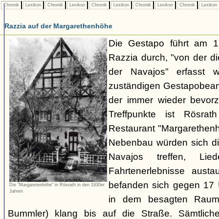
Chronik
Lexikon
Chronik
Lexikon
Chronik
Lexikon
Chronik
Lexikon
Chronik
Lexikon
Razzia auf der Margarethenhöhe
Die Gestapo führt am 
Razzia durch, "von der d
der Navajos" erfasst 
zuständigen Gestapobeamt
der immer wieder bevor
Treffpunkte ist Rösra
Restaurant "Margarethenh
Nebenbau würden sich di
Navajos treffen, Li
Fahrtenerlebnisse austa
befanden sich gegen 17 
Die "Margaretenhöhe" in Rösrath in den 1930er
Jahren
in dem besagten Raum.
Bummler) klang bis auf die Straße. Sämtlich