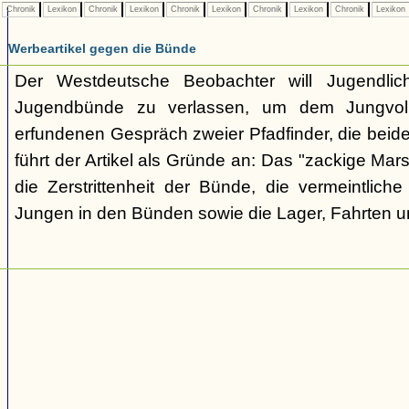
Chronik
Lexikon
Chronik
Lexikon
Chronik
Lexikon
Chronik
Lexikon
Chronik
Lexikon
Werbeartikel gegen die Bünde
Der Westdeutsche Beobachter will Jugendli
Jugendbünde zu verlassen, um dem Jungvolk
erfundenen Gespräch zweier Pfadfinder, die beid
führt der Artikel als Gründe an: Das "zackige Mars
die Zerstrittenheit der Bünde, die vermeintlich
Jungen in den Bünden sowie die Lager, Fahrten 