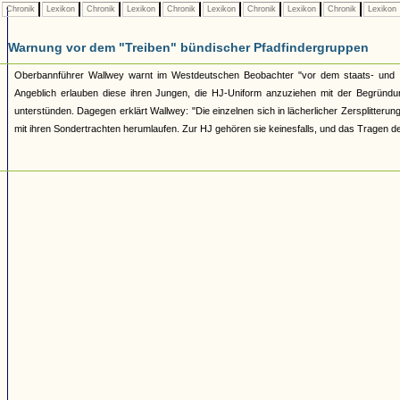
Chronik
Lexikon
Chronik
Lexikon
Chronik
Lexikon
Chronik
Lexikon
Chronik
Lexikon
Warnung vor dem "Treiben" bündischer Pfadfindergruppen
Oberbannführer Wallwey warnt im Westdeutschen Beobachter "vor dem staats- und vo
Angeblich erlauben diese ihren Jungen, die HJ-Uniform anzuziehen mit der Begründ
unterstünden. Dagegen erklärt Wallwey: "Die einzelnen sich in lächerlicher Zersplitter
mit ihren Sondertrachten herumlaufen. Zur HJ gehören sie keinesfalls, und das Tragen de