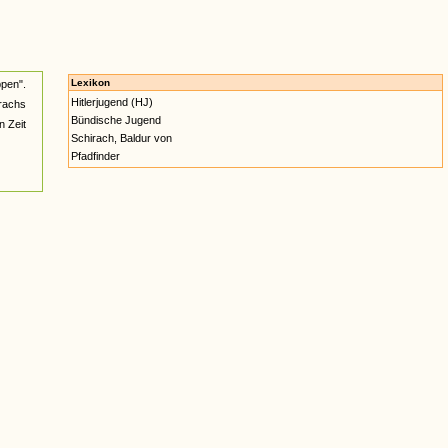
Lexikon
pen".
Hitlerjugend (HJ)
rachs
Bündische Jugend
n Zeit
Schirach, Baldur von
Pfadfinder