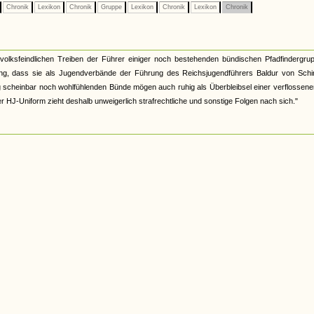
Chronik
Lexikon
Chronik
Gruppe
Lexikon
Chronik
Lexikon
Chronik
lksfeindlichen Treiben der Führer einiger noch bestehenden bündischen Pfadfindergrup
ung, dass sie als Jugendverbände der Führung des Reichsjugendführers Baldur von Schi
ung scheinbar noch wohlfühlenden Bünde mögen auch ruhig als Überbleibsel einer verflossene
r HJ-Uniform zieht deshalb unweigerlich strafrechtliche und sonstige Folgen nach sich."