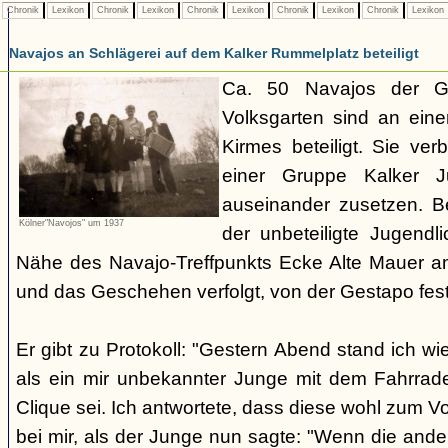
Chronik
Lexikon
Chronik
Lexikon
Chronik
Lexikon
Chronik
Lexikon
Chronik
Lexikon
Navajos an Schlägerei auf dem Kalker Rummelplatz beteiligt
Ca. 50 Navajos der G
Volksgarten sind an eine
Kirmes beteiligt. Sie ve
einer Gruppe Kalker Ju
auseinander zusetzen. Be
Kölner"Navojos" um 1937
der unbeteiligte Jugendl
Nähe des Navajo-Treffpunkts Ecke Alte Mauer a
und das Geschehen verfolgt, von der Gestapo f
Er gibt zu Protokoll: "Gestern Abend stand ich wi
als ein mir unbekannter Junge mit dem Fahrrad
Clique sei. Ich antwortete, dass diese wohl zum V
bei mir, als der Junge nun sagte: "Wenn die and