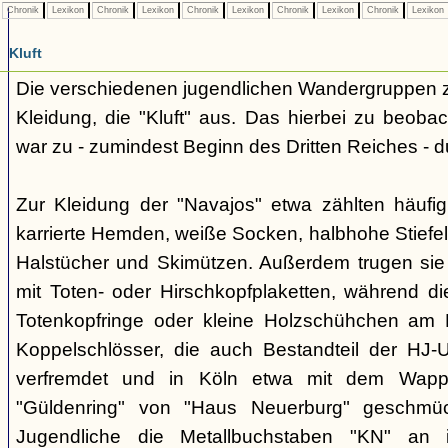
Chronik
Lexikon
Chronik
Lexikon
Chronik
Lexikon
Chronik
Lexikon
Chronik
Lexikon
Kluft
Die verschiedenen jugendlichen Wandergruppen ze
Kleidung, die "Kluft" aus. Das hierbei zu beo
war zu - zumindest Beginn des Dritten Reiches - du
Zur Kleidung der "Navajos" etwa zählten häufi
karrierte Hemden, weiße Socken, halbhohe Stiefel
Halstücher und Skimützen. Außerdem trugen sie 
mit Toten- oder Hirschkopfplaketten, während die
Totenkopfringe oder kleine Holzschühchen am 
Koppelschlösser, die auch Bestandteil der HJ-
verfremdet und in Köln etwa mit dem Wappe
"Güldenring" von "Haus Neuerburg" geschmück
Jugendliche die Metallbuchstaben "KN" an 