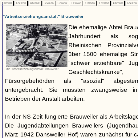
Chronik
Lexikon
Chronik
Lexikon
Chronik
Lexikon
Chronik
Lexikon
Chronik
Lexikon
"Arbeitserziehungsanstalt" Brauweiler
Die ehemalige Abtei Brauw
Jahrhundert als sog
Rheinischen Provinzial
über 1500 ehemalige Stra
"schwer erziehbare" Jug
Die "Arbeitserziehungsanstalt" Brauweiler
Geschlechtskran
Fürsorgebehörden als "asozial" abgest
untergebracht. Sie mussten zwangsweise i
Betrieben der Anstalt arbeiten.
In der NS-Zeit fungierte Brauweiler als Arbeitsla
Die Jugendabteilungen Brauweilers (Jugendhau
März 1942 Dansweiler Hof) waren zunächst für c