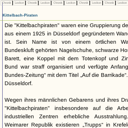
Chronik
Lexikon
Chronik
Lexikon
Chronik
Lexikon
Chronik
Lexikon
Chronik
Lexikon
Kittelbach-Piraten
Die "Kittelbachpiraten" waren eine Gruppierung d
aus einem 1925 in Düsseldorf gegründetem Wa
ist. Sein Name ist von einem örtlichen Wass
Bundeskluft gehörten Nagelschuhe, schwarze H
Barett, eine Koppel mit dem Totenkopf und Z
Bund war straff organisiert und verfügte Anfa
Bundes-Zeitung“ mit dem Titel „Auf die Barrikade“
Düsseldorf.
Wegen ihres männlichen Gebarens und ihres Dra
"Kittelbachpiraten" insbesondere auf die Arbe
industriellen Zentren erhebliche Ausstrahl
Weimarer Republik existieren „Trupps“ in Krefel