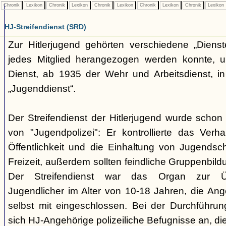
Chronik
Lexikon
Chronik
Lexikon
Chronik
Lexikon
Chronik
Lexikon
Chronik
Lexikon
HJ-Streifendienst (SRD)
Zur Hitlerjugend gehörten verschiedene „Dienst
jedes Mitglied herangezogen werden konnte, u
Dienst, ab 1935 der Wehr und Arbeitsdienst, in
„Jugenddienst“.
Der Streifendienst der Hitlerjugend wurde schon 
von "Jugendpolizei": Er kontrollierte das Verha
Öffentlichkeit und die Einhaltung von Jugends
Freizeit, außerdem sollten feindliche Gruppenbil
Der Streifendienst war das Organ zur Üb
Jugendlicher im Alter von 10-18 Jahren, die Ang
selbst mit eingeschlossen. Bei der Durchführu
sich HJ-Angehörige polizeiliche Befugnisse an, di