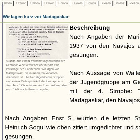
Chronik
Lexikon
Chronik
Lexikon
Chronik
Lexikon
Chronik
Lexikon
Chronik
Lexikon
Wir lagen kurz vor Madagaskar
Beschreibung
Nach Angaben der Mari
1937 von den Navajos a
gesungen.
Ausriss aus einem Vernehmungsprotokoll der
Gestapo: Weit verbreitet war in Köln eine
Persiflage des Fahrtenlied "Wir lagen vor
Nach Aussage von Walte
Madagaskar", die in mehreren Varianten
überliefert ist. Die hier abgebildeten Strophen
der Jugendgruppe am Geo
sind einem Verhörprotokoll der Gestapo aus
dem Jahr 1937 entnommen. Das Lied war aber
auch 1942 noch überaus populär.
mit der 4. Strophe:
Madagaskar, den Navajos 
Nach Angaben Enst S. wurden die letzten S
Heinrich Sogul wie oben zitiert umgedichtet und 
gesungen.