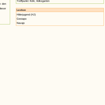
Treffpunkt: Köln, Volksgarten
n den
ieser
Lexikon
Hitlerjugend (HJ)
Gestapo
Navajo