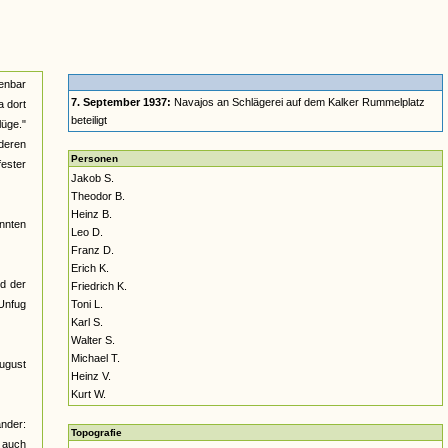
enbar
7. September 1937:
Navajos an Schlägerei auf dem Kalker Rummelplatz
a dort
beteiligt
lüge."
nderen
Personen
fester
Jakob S.
Theodor B.
Heinz B.
nnten
Leo D.
Franz D.
Erich K.
nd der
Friedrich K.
 Unfug
Toni L.
Karl S.
Walter S.
Michael T.
August
Heinz V.
Kurt W.
ander:
Topografie
h auch