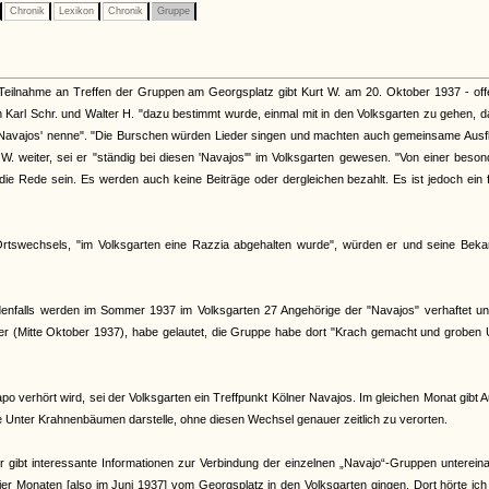
Chronik
Lexikon
Chronik
Gruppe
Teilnahme an Treffen der Gruppen am Georgsplatz gibt Kurt W. am 20. Oktober 1937 - off
ch Karl Schr. und Walter H. "dazu bestimmt wurde, einmal mit in den Volksgarten zu gehen, d
 'Navajos' nenne". "Die Burschen würden Lieder singen und machten auch gemeinsame Ausf
. weiter, sei er "ständig bei diesen 'Navajos'" im Volksgarten gewesen. "Von einer beso
ie Rede sein. Es werden auch keine Beiträge oder dergleichen bezahlt. Es ist jedoch ein 
 Ortswechsels, "im Volksgarten eine Razzia abgehalten wurde", würden er und seine Beka
 Jedenfalls werden im Sommer 1937 im Volksgarten 27 Angehörige der "Navajos" verhaftet u
ter (Mitte Oktober 1937), habe gelautet, die Gruppe habe dort "Krach gemacht und groben
verhört wird, sei der Volksgarten ein Treffpunkt Kölner Navajos. Im gleichen Monat gibt 
pe Unter Krahnenbäumen darstelle, ohne diesen Wechsel genauer zeitlich zu verorten.
r gibt interessante Informationen zur Verbindung der einzelnen „Navajo“-Gruppen unterein
r Monaten [also im Juni 1937] vom Georgsplatz in den Volksgarten gingen. Dort hörte ic