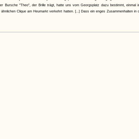
r Bursche "Theo", der Brille trägt, hatte uns vom Georgsplatz dazu bestimmt, einmal i
 ähnlichen Clique am Heumarkt verkehrt hatten. [...] Dass ein enges Zusammenhalten in d