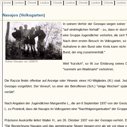
Chronik
Lexikon
Chronik
Lexikon
Chronik
Lexikon
Chronik
Lexikon
Chronik
Lexikon
Navajos (Volksgarten)
In seinem Verhör der Gestapo wegen seiner 
"auf eindringlichen Vorhalt" - zu, dass er dur
eine Gruppe Jugendlicher verkehre, die sich
Nach dem ersten Besuch im Volksgarten, so W
Aufnahme in den Bund oder Kreis kann nicht d
Bund, der eng zusammenhält."
Kölner Navajos um 1936/37
Weil "kürzlich", so W. zur Erklärung seines
"nunmehr am Waidmarkt" verkehren.
Die Razzia findet offenbar auf Anzeige oder Hinweis eines HJ-Mitgliedes (Kl.) statt.
Gestapo vorgeführt. Der Vorwurf, so einer der Betroffenen (Sch.) "einige Wochen" spä
verübt".
Nach Angaben der Jugendlichen Margarethe L., die am 6 September 1937 von der Gestapo 
L. zu Protokoll, dass die Navajos im Volksgarten eine "Nachfolgeorganisation" der Grup
Präzisere Auskünfte liefert Walter H., am 26. Oktober 1937 von der Gestapo verhört. E
"Die Bezeichnung Navajos und das gemeinsame Singen begann erst als wir vor etwa vie