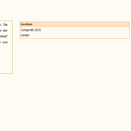
Lexikon
. Sie
Jungvolk (DJ)
es der
Lieder
heit"
t von