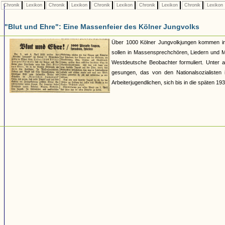
Chronik
Lexikon
Chronik
Lexikon
Chronik
Lexikon
Chronik
Lexikon
Chronik
Lexikon
"Blut und Ehre": Eine Massenfeier des Kölner Jungvolks
Über 1000 Kölner Jungvolkjungen kommen in
sollen in Massensprechchören, Liedern und Mu
Westdeutsche Beobachter formuliert. Unter 
gesungen, das von den Nationalsozialisten 
Arbeiterjugendlichen, sich bis in die späten 