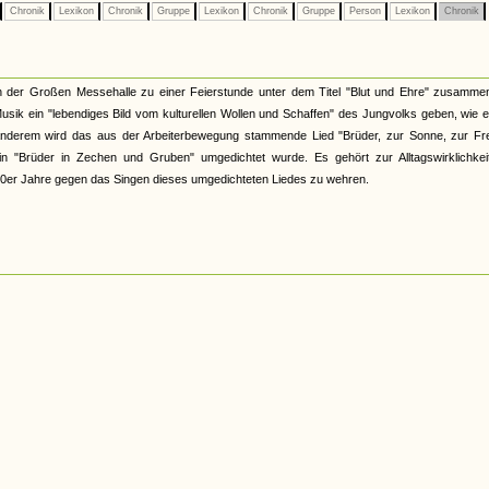
Chronik
Lexikon
Chronik
Gruppe
Lexikon
Chronik
Gruppe
Person
Lexikon
Chronik
 der Großen Messehalle zu einer Feierstunde unter dem Titel "Blut und Ehre" zusammen
sik ein "lebendiges Bild vom kulturellen Wollen und Schaffen" des Jungvolks geben, wie 
anderem wird das aus der Arbeiterbewegung stammende Lied "Brüder, zur Sonne, zur Frei
in "Brüder in Zechen und Gruben" umgedichtet wurde. Es gehört zur Alltagswirklichkei
1930er Jahre gegen das Singen dieses umgedichteten Liedes zu wehren.