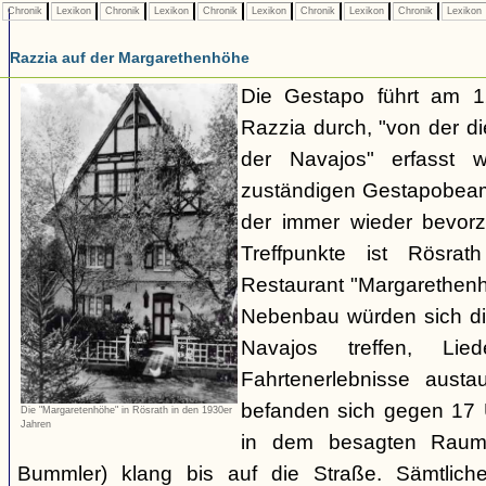
Chronik
Lexikon
Chronik
Lexikon
Chronik
Lexikon
Chronik
Lexikon
Chronik
Lexikon
Razzia auf der Margarethenhöhe
Die Gestapo führt am 
Razzia durch, "von der d
der Navajos" erfasst 
zuständigen Gestapobeamt
der immer wieder bevor
Treffpunkte ist Rösra
Restaurant "Margarethenh
Nebenbau würden sich di
Navajos treffen, Li
Fahrtenerlebnisse austa
befanden sich gegen 17 
Die "Margaretenhöhe" in Rösrath in den 1930er
Jahren
in dem besagten Raum.
Bummler) klang bis auf die Straße. Sämtlich