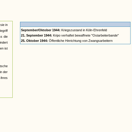
sie in
September/Oktober 1944:
Kriegszustand in Köln-Ehrenfeld
egriff
21. September 1944:
Kripo verhaftet bewaffnete "Ostarbeiterbande"
ss die
25. Oktober 1944:
Öffentliche Hinrichtung von Zwangsarbeitern
ndert
en ist
tsche
in der
ihres