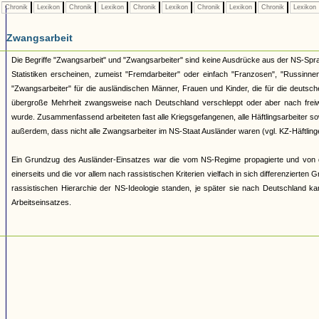
Chronik
Lexikon
Chronik
Lexikon
Chronik
Lexikon
Chronik
Lexikon
Chronik
Lexikon
Zwangsarbeit
Die Begriffe "Zwangsarbeit" und "Zwangsarbeiter" sind keine Ausdrücke aus der NS-Sprac
Statistiken erscheinen, zumeist "Fremdarbeiter" oder einfach "Franzosen", "Russinnen
"Zwangsarbeiter" für die ausländischen Männer, Frauen und Kinder, die für die deutsc
übergroße Mehrheit zwangsweise nach Deutschland verschleppt oder aber nach freiwi
wurde. Zusammenfassend arbeiteten fast alle Kriegsgefangenen, alle Häftlingsarbeiter so
außerdem, dass nicht alle Zwangsarbeiter im NS-Staat Ausländer waren (vgl. KZ-Häftlin
Ein Grundzug des Ausländer-Einsatzes war die vom NS-Regime propagierte und von der
einerseits und die vor allem nach rassistischen Kriterien vielfach in sich differenzierte
rassistischen Hierarchie der NS-Ideologie standen, je später sie nach Deutschland 
Arbeitseinsatzes.