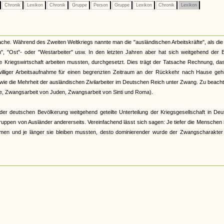
Chronik
Lexikon
Chronik
Gruppe
Person
Gruppe
Lexikon
Chronik
Lexikon
he. Während des Zweiten Weltkriegs nannte man die "ausländischen Arbeitskräfte", als die 
", "Ost"- oder "Westarbeiter" usw. In den letzten Jahren aber hat sich weitgehend der B
he Kriegswirtschaft arbeiten mussten, durchgesetzt. Dies trägt der Tatsache Rechnung, da
lliger Arbeitsaufnahme für einen begrenzten Zeitraum an der Rückkehr nach Hause gehi
wie die Mehrheit der ausländischen Zivilarbeiter im Deutschen Reich unter Zwang. Zu beacht
ge, Zwangsarbeit von Juden, Zwangsarbeit von Sinti und Roma).
 deutschen Bevölkerung weitgehend geteilte Unterteilung der Kriegsgesellschaft in Deu
n Gruppen von Ausländer andererseits. Vereinfachend lässt sich sagen: Je tiefer die Menschen 
kamen und je länger sie bleiben mussten, desto dominierender wurde der Zwangscharakter 