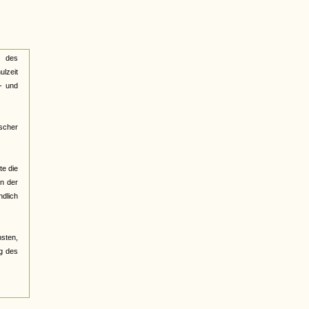
g des
ulzeit
- und
scher
te die
in der
ndlich
nsten,
ng des