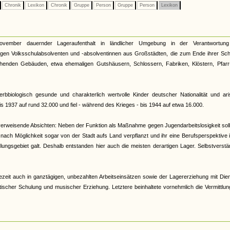
Chronik
Lexikon
Chronik
Gruppe
Person
Gruppe
Person
Lexikon
vember dauernder Lageraufenthalt in ländlicher Umgebung in der Verantwortun
rigen Volksschulabsolventen und -absolventinnen aus Großstädten, die zum Ende ihrer Sch
ehenden Gebäuden, etwa ehemaligen Gutshäusern, Schlossern, Fabriken, Klöstern, Pfarr
rbbiologisch gesunde und charakterlich wertvolle Kinder deutscher Nationalität und ari
s 1937 auf rund 32.000 und fiel - während des Krieges - bis 1944 auf etwa 16.000.
kverweisende Absichten: Neben der Funktion als Maßnahme gegen Jugendarbeitslosigkeit soll
ch Möglichkeit sogar von der Stadt aufs Land verpflanzt und ihr eine Berufsperspektive 
ungsgebiet galt. Deshalb entstanden hier auch die meisten derartigen Lager. Selbstverstä
ezeit auch in ganztägigen, unbezahlten Arbeitseinsätzen sowie der Lagererziehung mit Die
tischer Schulung und musischer Erziehung. Letztere beinhaltete vornehmlich die Vermittlu