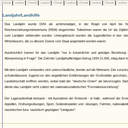
Chronik
Lexikon
Chronik
Lexikon
Chronik
Lexikon
Chronik
Lexikon
Chronik
Lexikon
Landjahr/Landhilfe
Das Landjahr wurde 1934 als achtmonatiger, in der Regel von April bis No
Reichserziehungsministeriums (REM) eingerichtet. Teilnehmer waren die 14- bis 15jäh
zum Landjahr einberufen wurden. Untergebracht wurden die Jugendlichen in leer st
Wirtshäusern, die zu diesem Zweck vom Staat angemietet worden waren.
Ausdrücklich kamen für das Landjahr "nur in körperlicher und geistiger Beziehung e
Abstammung in Frage". Die Zahl der Landjahrpflichtigen betrug 1934 21.000, stieg dann bi
Mit dem Landjahr verbanden sich unterschiedliche, bereits auf die Weimarer Zeit zurüc
schulentlassene Jugend vor den angeblichen Gefährdungen der Großstädte geschützt, na
Landwirtschaft eröffnet werden, wobei bald der "deutsche Osten" als bevorzugtes Siedl
diente das Landjahr nicht zuletzt der nationalsozialistischen "Formationserziehung".
Der Lageraufenthalt bestand - mit Ausnahme der Erntezeit - in halb-, während der Ernt
Appellen, Ordnungsübungen, Sport, Geländespielen und -übungen, Fahrten, nationalpoli
nazistischen bzw. nazistisch geprägten "Liedgutes".