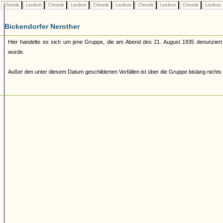
Chronik
Lexikon
Chronik
Lexikon
Chronik
Lexikon
Chronik
Lexikon
Chronik
Lexikon
Bickendorfer Nerother
Hier handelte es sich um jene Gruppe, die am Abend des 21. August 1935 denunzier
wurde.
Außer den unter diesem Datum geschilderten Vorfällen ist über die Gruppe bislang nichts