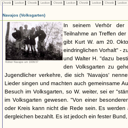
Chronik
Lexikon
Chronik
Lexikon
Chronik
Lexikon
Chronik
Lexikon
Chronik
Lexikon
Navajos (Volksgarten)
In seinem Verhör der
Teilnahme an Treffen de
gibt Kurt W. am 20. Okto
eindringlichen Vorhalt" - z
und Walter H. "dazu best
Kölner Navajos um 1936/37
den Volksgarten zu geh
Jugendlicher verkehre, die sich 'Navajos' nenn
Lieder singen und machten auch gemeinsame Aus
Besuch im Volksgarten, so W. weiter, sei er "stän
im Volksgarten gewesen. "Von einer besonder
oder Kreis kann nicht die Rede sein. Es werden 
dergleichen bezahlt. Es ist jedoch ein fester Bun