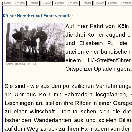
Chronik
Lexikon
Chronik
Lexikon
Chronik
Lexikon
Chronik
Lexikon
Chronik
Lexikon
Kölner Nerother auf Fahrt verhaftet
Auf ihrer Fahrt von Köln
die drei Kölner Jugendli
und Elisabeth P., "die
urteilen einer bündische
einem HJ-Streifenführ
Kölner "Navajos" um 1937
Ortspolizei Opladen gebra
Sie sind - wie aus den polizeilichen Vernehmunge
12 Uhr aus Köln mit Fahrrädern losgefahren,
Leichlingen an, stellen ihre Räder in einer Gara
zu einer Wirtschaft. Dort tauschen sich die dre
bisherigen Wanderfahrten aus und spielen Billar
auf dem Weg zurück zu ihren Fahrrädern von der H