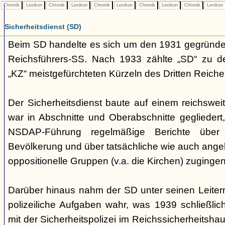
Chronik
Lexikon
Chronik
Lexikon
Chronik
Lexikon
Chronik
Lexikon
Chronik
Lexikon
Sicherheitsdienst (SD)
Beim SD handelte es sich um den 1931 gegründet
Reichsführers-SS. Nach 1933 zählte „SD“ zu 
„KZ“ meistgefürchteten Kürzeln des Dritten Reiche
Der Sicherheitsdienst baute auf einem reichswei
war in Abschnitte und Oberabschnitte geglieder
NSDAP-Führung regelmäßige Berichte über
Bevölkerung und über tatsächliche wie auch ang
oppositionelle Gruppen (v.a. die Kirchen) zugingen
Darüber hinaus nahm der SD unter seinen Leiter
polizeiliche Aufgaben wahr, was 1939 schließl
mit der Sicherheitspolizei im Reichssicherheitshaup