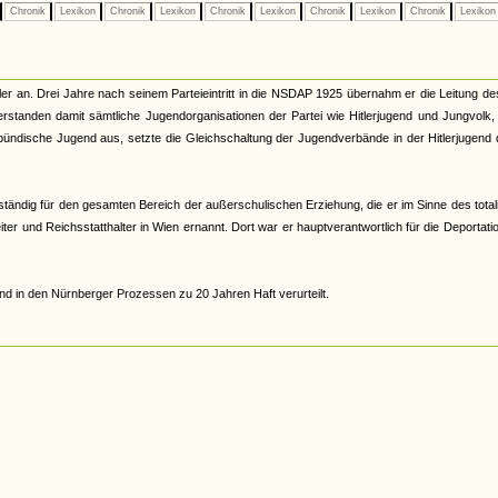
Chronik
Lexikon
Chronik
Lexikon
Chronik
Lexikon
Chronik
Lexikon
Chronik
Lexiko
er an. Drei Jahre nach seinem Parteieintritt in die NSDAP 1925 übernahm er die Leitung d
tanden damit sämtliche Jugendorganisationen der Partei wie Hitlerjugend und Jungvolk,
ündische Jugend aus, setzte die Gleichschaltung der Jugendverbände in der Hitlerjugend
ständig für den gesamten Bereich der außerschulischen Erziehung, die er im Sinne des total
r und Reichsstatthalter in Wien ernannt. Dort war er hauptverantwortlich für die Deportati
d in den Nürnberger Prozessen zu 20 Jahren Haft verurteilt.