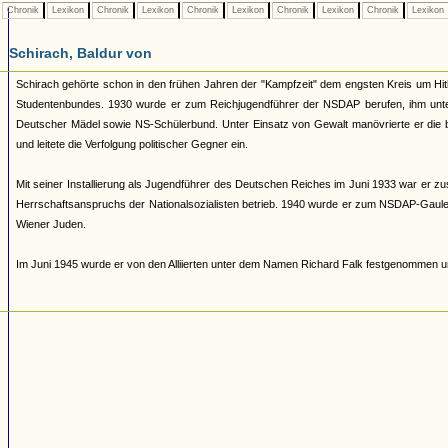
Chronik
Lexikon
Chronik
Lexikon
Chronik
Lexikon
Chronik
Lexikon
Chronik
Lexikon
Schirach, Baldur von
Schirach gehörte schon in den frühen Jahren der "Kampfzeit" dem engsten Kreis um Hitl
Studentenbundes. 1930 wurde er zum Reichjugendführer der NSDAP berufen, ihm unters
Deutscher Mädel sowie NS-Schülerbund. Unter Einsatz von Gewalt manövrierte er die b
und leitete die Verfolgung politischer Gegner ein.
Mit seiner Installierung als Jugendführer des Deutschen Reiches im Juni 1933 war er zu
Herrschaftsanspruchs der Nationalsozialisten betrieb. 1940 wurde er zum NSDAP-Gauleite
Wiener Juden.
Im Juni 1945 wurde er von den Alliierten unter dem Namen Richard Falk festgenommen un