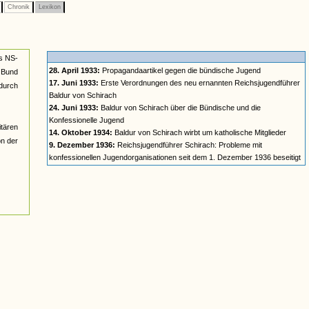
n
Chronik
Lexikon
es NS-
28. April 1933:
Propagandaartikel gegen die bündische Jugend
 Bund
17. Juni 1933:
Erste Verordnungen des neu ernannten Reichsjugendführer
 durch
Baldur von Schirach
24. Juni 1933:
Baldur von Schirach über die Bündische und die
Konfessionelle Jugend
itären
14. Oktober 1934:
Baldur von Schirach wirbt um katholische Mitglieder
on der
9. Dezember 1936:
Reichsjugendführer Schirach: Probleme mit
konfessionellen Jugendorganisationen seit dem 1. Dezember 1936 beseitigt