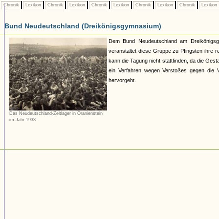
Chronik
Lexikon
Chronik
Lexikon
Chronik
Lexikon
Chronik
Lexikon
Chronik
Lexikon
Bund Neudeutschland (Dreikönigsgymnasium)
Dem Bund Neudeutschland am Dreikönigsgymn
veranstaltet diese Gruppe zu Pfingsten ihre r
kann die Tagung nicht stattfinden, da die Ges
ein Verfahren wegen Verstoßes gegen die V
hervorgeht.
Das Neudeutschland-Zeltlager in Oranienstein
im Jahr 1933