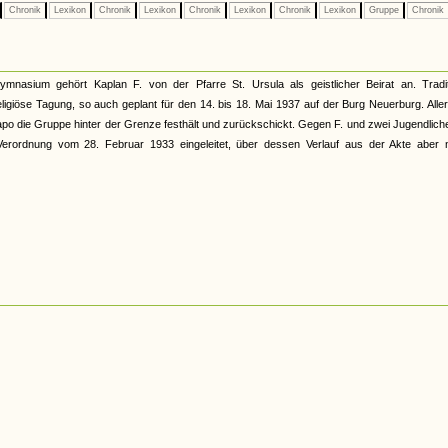
Chronik
Lexikon
Chronik
Lexikon
Chronik
Lexikon
Chronik
Lexikon
Gruppe
Chronik
asium gehört Kaplan F. von der Pfarre St. Ursula als geistlicher Beirat an. Traditi
eligiöse Tagung, so auch geplant für den 14. bis 18. Mai 1937 auf der Burg Neuerburg. Alle
tapo die Gruppe hinter der Grenze festhält und zurückschickt. Gegen F. und zwei Jugendlich
erordnung vom 28. Februar 1933 eingeleitet, über dessen Verlauf aus der Akte aber n