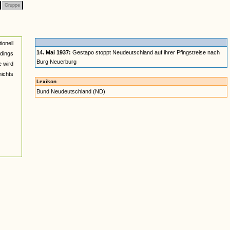
Gruppe
onell
14. Mai 1937:
Gestapo stoppt Neudeutschland auf ihrer Pfingstreise nach
rdings
Burg Neuerburg
e wird
ichts
Lexikon
Bund Neudeutschland (ND)