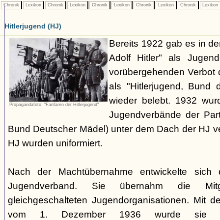
Chronik
Lexikon
Chronik
Lexikon
Chronik
Lexikon
Chronik
Lexikon
Chronik
Lexikon
Hitlerjugend (HJ)
Bereits 1922 gab es in 
Adolf Hitler" als Jugen
vorübergehenden Verbot d
als "Hitlerjugend, Bund 
wieder belebt. 1932 wurd
Propagandafoto: "Fanfaren der Hitlerjugend"
Jugendverbände der Part
Bund Deutscher Mädel) unter dem Dach der HJ vere
HJ wurden uniformiert.
Nach der Machtübernahme entwickelte sich 
Jugendverband. Sie übernahm die Mitgl
gleichgeschalteten Jugendorganisationen. Mit 
vom 1. Dezember 1936 wurde sie zu