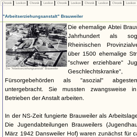
Chronik
Lexikon
Chronik
Lexikon
Chronik
Lexikon
Chronik
Lexikon
Chronik
Lexikon
"Arbeitserziehungsanstalt" Brauweiler
Die ehemalige Abtei Brauw
Jahrhundert als sog
Rheinischen Provinzial
über 1500 ehemalige Stra
"schwer erziehbare" Jug
Die "Arbeitserziehungsanstalt" Brauweiler
Geschlechtskran
Fürsorgebehörden als "asozial" abgest
untergebracht. Sie mussten zwangsweise i
Betrieben der Anstalt arbeiten.
In der NS-Zeit fungierte Brauweiler als Arbeitsla
Die Jugendabteilungen Brauweilers (Jugendhau
März 1942 Dansweiler Hof) waren zunächst für c