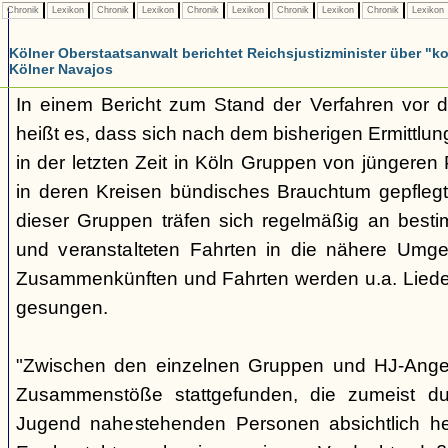
Chronik
Lexikon
Chronik
Lexikon
Chronik
Lexikon
Chronik
Lexikon
Chronik
Lexikon
Kölner Oberstaatsanwalt berichtet Reichsjustizminister über 
Kölner Navajos
In einem Bericht zum Stand der Verfahren vor 
heißt es, dass sich nach dem bisherigen Ermittlu
in der letzten Zeit in Köln Gruppen von jüngeren 
in deren Kreisen bündisches Brauchtum gepfleg
dieser Gruppen träfen sich regelmäßig an best
und veranstalteten Fahrten in die nähere Umg
Zusammenkünften und Fahrten werden u.a. Liede
gesungen.
"Zwischen den einzelnen Gruppen und HJ-Ange
Zusammenstöße stattgefunden, die zumeist du
Jugend nahestehenden Personen absichtlich her