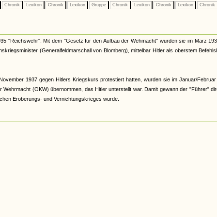
Chronik
Lexikon
Chronik
Lexikon
Gruppe
Chronik
Lexikon
Chronik
Lexikon
Chronik
s 1935 "Reichswehr". Mit dem "Gesetz für den Aufbau der Wehmacht" wurden sie im März 19
riegsminister (Generalfeldmarschall von Blomberg), mittelbar Hitler als oberstem Befehl
vember 1937 gegen Hitlers Kriegskurs protestiert hatten, wurden sie im Januar/Februar
 Wehrmacht (OKW) übernommen, das Hitler unterstellt war. Damit gewann der "Führer" dir
stischen Eroberungs- und Vernichtungskrieges wurde.