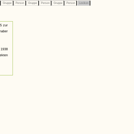
Gruppe
Person
Gruppe
Person
Gruppe
Person
Lexikon
35 zur
shaber
 1938
ekten