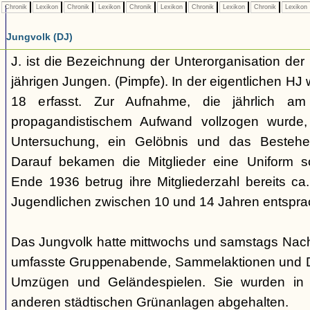
Chronik
Lexikon
Chronik
Lexikon
Chronik
Lexikon
Chronik
Lexikon
Chronik
Lexikon
Jungvolk (DJ)
J. ist die Bezeichnung der Unterorganisation der 
jährigen Jungen. (Pimpfe). In der eigentlichen HJ
18 erfasst. Zur Aufnahme, die jährlich am
propagandistischem Aufwand vollzogen wurde, 
Untersuchung, ein Gelöbnis und das Bestehen
Darauf bekamen die Mitglieder eine Uniform s
Ende 1936 betrug ihre Mitgliederzahl bereits ca
Jugendlichen zwischen 10 und 14 Jahren entspra
Das Jungvolk hatte mittwochs und samstags Nachm
umfasste Gruppenabende, Sammelaktionen und Dri
Umzügen und Geländespielen. Sie wurden in 
anderen städtischen Grünanlagen abgehalten.