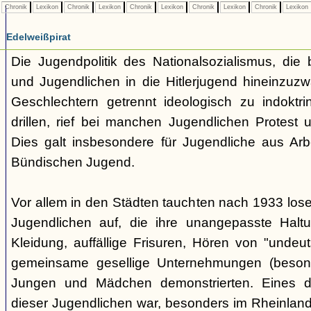
Chronik
Lexikon
Chronik
Lexikon
Chronik
Lexikon
Chronik
Lexikon
Chronik
Lexikon
Edelweißpirat
Die Jugendpolitik des Nationalsozialismus, die b
und Jugendlichen in die Hitlerjugend hineinzuz
Geschlechtern getrennt ideologisch zu indoktrin
drillen, rief bei manchen Jugendlichen Protest 
Dies galt insbesondere für Jugendliche aus Arb
Bündischen Jugend.
Vor allem in den Städten tauchten nach 1933 l
Jugendlichen auf, die ihre unangepasste Haltu
Kleidung, auffällige Frisuren, Hören von "undeu
gemeinsame gesellige Unternehmungen (besonde
Jungen und Mädchen demonstrierten. Eines 
dieser Jugendlichen war, besonders im Rheinland