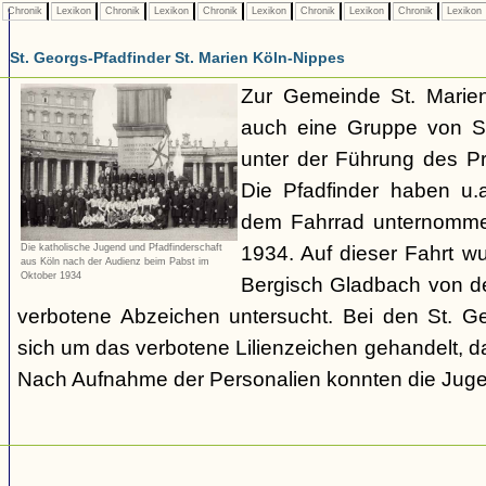
Chronik
Lexikon
Chronik
Lexikon
Chronik
Lexikon
Chronik
Lexikon
Chronik
Lexikon
St. Georgs-Pfadfinder St. Marien Köln-Nippes
Zur Gemeinde St. Marien
auch eine Gruppe von St
unter der Führung des P
Die Pfadfinder haben u.
dem Fahrrad unternomme
1934. Auf dieser Fahrt w
Die katholische Jugend und Pfadfinderschaft
aus Köln nach der Audienz beim Pabst im
Oktober 1934
Bergisch Gladbach von d
verbotene Abzeichen untersucht. Bei den St. Ge
sich um das verbotene Lilienzeichen gehandelt, da
Nach Aufnahme der Personalien konnten die Juge