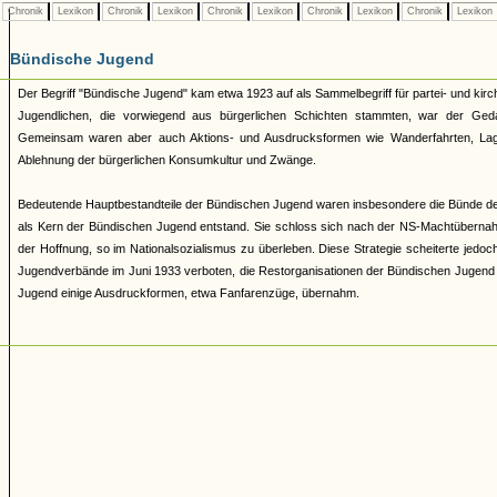
Chronik
Lexikon
Chronik
Lexikon
Chronik
Lexikon
Chronik
Lexikon
Chronik
Lexikon
Bündische Jugend
Der Begriff "Bündische Jugend" kam etwa 1923 auf als Sammelbegriff für partei- und 
Jugendlichen, die vorwiegend aus bürgerlichen Schichten stammten, war der Geda
Gemeinsam waren aber auch Aktions- und Ausdrucksformen wie Wanderfahrten, Lage
Ablehnung der bürgerlichen Konsumkultur und Zwänge.
Bedeutende Hauptbestandteile der Bündischen Jugend waren insbesondere die Bünde d
als Kern der Bündischen Jugend entstand. Sie schloss sich nach der NS-Machtüberna
der Hoffnung, so im Nationalsozialismus zu überleben. Diese Strategie scheiterte jed
Jugendverbände im Juni 1933 verboten, die Restorganisationen der Bündischen Jugend 193
Jugend einige Ausdruckformen, etwa Fanfarenzüge, übernahm.