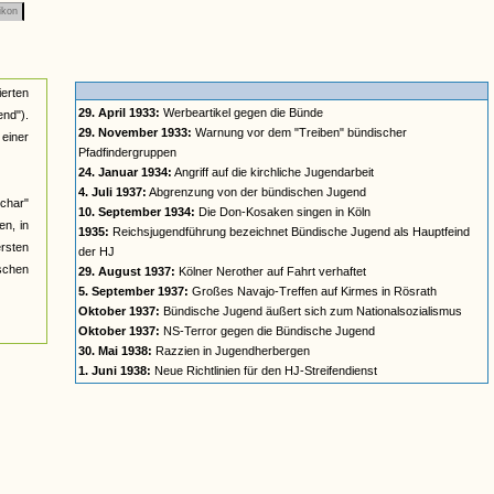
ikon
ierten
29. April 1933:
Werbeartikel gegen die Bünde
nd").
29. November 1933:
Warnung vor dem "Treiben" bündischer
einer
Pfadfindergruppen
24. Januar 1934:
Angriff auf die kirchliche Jugendarbeit
4. Juli 1937:
Abgrenzung von der bündischen Jugend
char"
10. September 1934:
Die Don-Kosaken singen in Köln
n, in
1935:
Reichsjugendführung bezeichnet Bündische Jugend als Hauptfeind
ersten
der HJ
ischen
29. August 1937:
Kölner Nerother auf Fahrt verhaftet
5. September 1937:
Großes Navajo-Treffen auf Kirmes in Rösrath
Oktober 1937:
Bündische Jugend äußert sich zum Nationalsozialismus
Oktober 1937:
NS-Terror gegen die Bündische Jugend
30. Mai 1938:
Razzien in Jugendherbergen
1. Juni 1938:
Neue Richtlinien für den HJ-Streifendienst