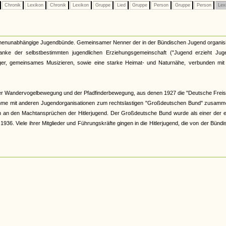
Chronik
Lexikon
Chronik
Lexikon
Gruppe
Lied
Gruppe
Person
Gruppe
Person
Lex
kirchenunabhängige Jugendbünde. Gemeinsamer Nenner der in der Bündischen Jugend organis
nke der selbstbestimmten jugendlichen Erziehungsgemeinschaft ("Jugend erzieht Juge
r, gemeinsames Musizieren, sowie eine starke Heimat- und Naturnähe, verbunden mit 
er Wandervogelbewegung und der Pfadfinderbewegung, aus denen 1927 die "Deutsche Freis
hme mit anderen Jugendorganisationen zum rechtslastigen "Großdeutschen Bund" zusamme
och an den Machtansprüchen der Hitlerjugend. Der Großdeutsche Bund wurde als einer der 
6. Viele ihrer Mitglieder und Führungskräfte gingen in die Hitlerjugend, die von der Bünd