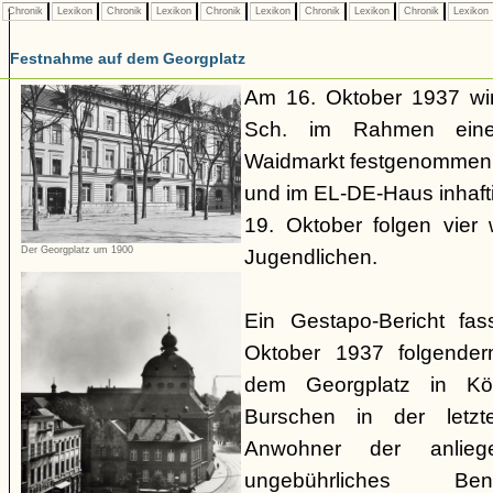
Chronik
Lexikon
Chronik
Lexikon
Chronik
Lexikon
Chronik
Lexikon
Chronik
Lexikon
Festnahme auf dem Georgplatz
Am 16. Oktober 1937 wir
Sch. im Rahmen eines
Waidmarkt festgenommen,
und im EL-DE-Haus inhafti
19. Oktober folgen vier
Der Georgplatz um 1900
Jugendlichen.
Ein Gestapo-Bericht fa
Oktober 1937 folgende
dem Georgplatz in Kö
Burschen in der letzte
Anwohner der anlieg
ungebührliches Be