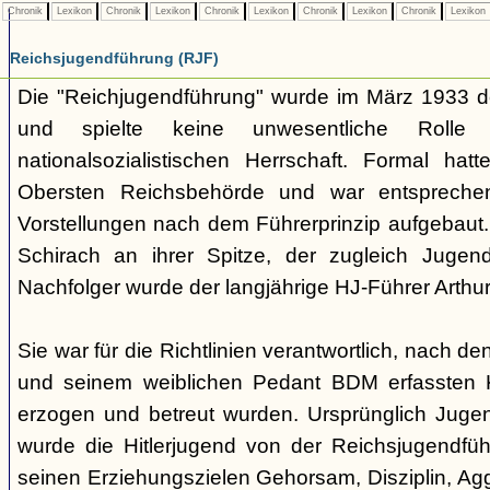
Chronik
Lexikon
Chronik
Lexikon
Chronik
Lexikon
Chronik
Lexikon
Chronik
Lexikon
Reichsjugendführung (RJF)
Die "Reichjugendführung" wurde im März 1933 der
und spielte keine unwesentliche Rolle
nationalsozialistischen Herrschaft. Formal hatt
Obersten Reichsbehörde und war entsprechend 
Vorstellungen nach dem Führerprinzip aufgebaut.
Schirach an ihrer Spitze, der zugleich Juge
Nachfolger wurde der langjährige HJ-Führer Arth
Sie war für die Richtlinien verantwortlich, nach de
und seinem weiblichen Pedant BDM erfassten 
erzogen und betreut wurden. Ursprünglich Jugend
wurde die Hitlerjugend von der Reichsjugendfü
seinen Erziehungszielen Gehorsam, Disziplin, Aggr