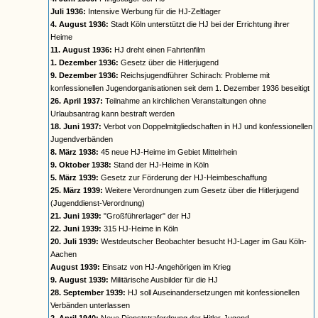
Juli 1936:
Intensive Werbung für die HJ-Zeltlager
4. August 1936:
Stadt Köln unterstützt die HJ bei der Errichtung ihrer
Heime
11. August 1936:
HJ dreht einen Fahrtenfilm
1. Dezember 1936:
Gesetz über die Hitlerjugend
9. Dezember 1936:
Reichsjugendführer Schirach: Probleme mit
konfessionellen Jugendorganisationen seit dem 1. Dezember 1936 beseitigt
26. April 1937:
Teilnahme an kirchlichen Veranstaltungen ohne
Urlaubsantrag kann bestraft werden
18. Juni 1937:
Verbot von Doppelmitgliedschaften in HJ und konfessionellen
Jugendverbänden
8. März 1938:
45 neue HJ-Heime im Gebiet Mittelrhein
9. Oktober 1938:
Stand der HJ-Heime in Köln
5. März 1939:
Gesetz zur Förderung der HJ-Heimbeschaffung
25. März 1939:
Weitere Verordnungen zum Gesetz über die Hitlerjugend
(Jugenddienst-Verordnung)
21. Juni 1939:
"Großführerlager" der HJ
22. Juni 1939:
315 HJ-Heime in Köln
20. Juli 1939:
Westdeutscher Beobachter besucht HJ-Lager im Gau Köln-
Aachen
August 1939:
Einsatz von HJ-Angehörigen im Krieg
9. August 1939:
Militärische Ausbilder für die HJ
28. September 1939:
HJ soll Auseinandersetzungen mit konfessionellen
Verbänden unterlassen