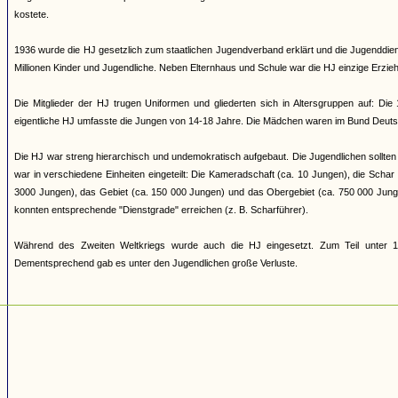
kostete.
1936 wurde die HJ gesetzlich zum staatlichen Jugendverband erklärt und die Jugenddienst
Millionen Kinder und Jugendliche. Neben Elternhaus und Schule war die HJ einzige Erziehun
Die Mitglieder der HJ trugen Uniformen und gliederten sich in Altersgruppen auf: Di
eigentliche HJ umfasste die Jungen von 14-18 Jahre. Die Mädchen waren im Bund Deuts
Die HJ war streng hierarchisch und undemokratisch aufgebaut. Die Jugendlichen sollten 
war in verschiedene Einheiten eingeteilt: Die Kameradschaft (ca. 10 Jungen), die Scha
3000 Jungen), das Gebiet (ca. 150 000 Jungen) und das Obergebiet (ca. 750 000 Jung
konnten entsprechende "Dienstgrade" erreichen (z. B. Scharführer).
Während des Zweiten Weltkriegs wurde auch die HJ eingesetzt. Zum Teil unter 17
Dementsprechend gab es unter den Jugendlichen große Verluste.