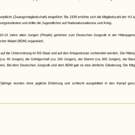
pflicht (Zwangsmitgliedschaft) eingeführt. Bis 1939 erhöhte sich die Mitgliedszahl der HJ a
gsinstitution und drillte die Jugendlichen auf Nationalsozialismus und Krieg.
e 10-14 Jahre alten Jungen (Pimpfe) gehörten zum Deutschen Jungvolk in der Hitlerjugen
cher Mädel (BDM) organisiert.
auf die Unterordnung im NS-Staat und auf den Kriegseinsatz vorbereitet werden. Die Hitler
r (ca. 40 Jungen), die Gefolgschaft (ca. 160 Jungen), der Stamm (ca. 600 Jungen), der Ban
en). Bei dem Deutschen Jungvolk und dem BDM gab es eine ähnliche Gliederung. Die Mitgl
jährige wurden ohne jegliche Erfahrung und schlecht ausgebildet in den Kampf gesch