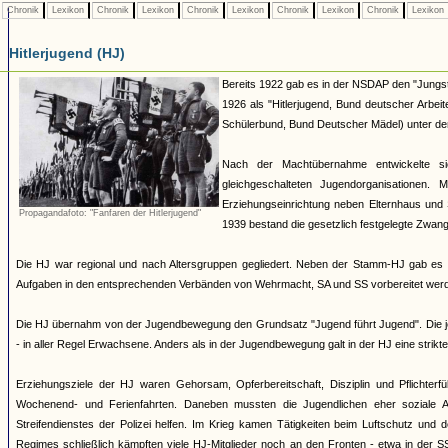
Chronik
Lexikon
Chronik
Lexikon
Chronik
Lexikon
Chronik
Lexikon
Chronik
Lexikon
Hitlerjugend (HJ)
Bereits 1922 gab es in der NSDAP den "Jungst
1926 als "Hitlerjugend, Bund deutscher Arbei
Schülerbund, Bund Deutscher Mädel) unter dem 
Nach der Machtübernahme entwickelte si
gleichgeschalteten Jugendorganisationen
Erziehungseinrichtung neben Elternhaus und 
Propagandafoto: "Fanfaren der Hitlerjugend"
1939 bestand die gesetzlich festgelegte Zwang
Die HJ war regional und nach Altersgruppen gegliedert. Neben der Stamm-HJ gab es S
Aufgaben in den entsprechenden Verbänden von Wehrmacht, SA und SS vorbereitet werde
Die HJ übernahm von der Jugendbewegung den Grundsatz "Jugend führt Jugend". Die jew
- in aller Regel Erwachsene. Anders als in der Jugendbewegung galt in der HJ eine strik
Erziehungsziele der HJ waren Gehorsam, Opferbereitschaft, Disziplin und Pflichterfü
Wochenend- und Ferienfahrten. Daneben mussten die Jugendlichen eher soziale A
Streifendienstes der Polizei helfen. Im Krieg kamen Tätigkeiten beim Luftschutz und
Regimes schließlich kämpften viele HJ-Mitglieder noch an den Fronten - etwa in der S