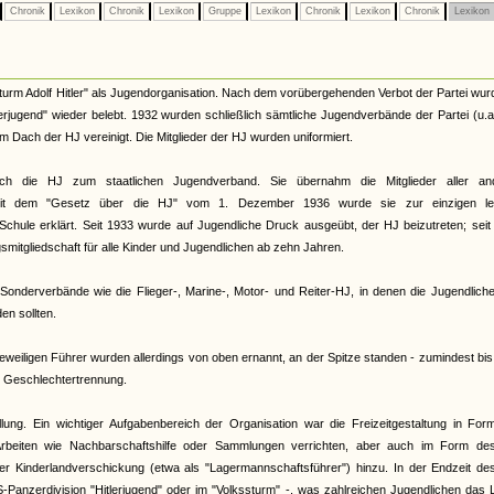
Chronik
Lexikon
Chronik
Lexikon
Gruppe
Lexikon
Chronik
Lexikon
Chronik
Lexikon
urm Adolf Hitler" als Jugendorganisation. Nach dem vorübergehenden Verbot der Partei wur
terjugend" wieder belebt. 1932 wurden schließlich sämtliche Jugendverbände der Partei (u.
Dach der HJ vereinigt. Die Mitglieder der HJ wurden uniformiert.
ch die HJ zum staatlichen Jugendverband. Sie übernahm die Mitglieder aller an
. Mit dem "Gesetz über die HJ" vom 1. Dezember 1936 wurde sie zur einzigen le
Schule erklärt. Seit 1933 wurde auf Jugendliche Druck ausgeübt, der HJ beizutreten; sei
smitgliedschaft für alle Kinder und Jugendlichen ab zehn Jahren.
onderverbände wie die Flieger-, Marine-, Motor- und Reiter-HJ, in denen die Jugendliche
n sollten.
eiligen Führer wurden allerdings von oben ernannt, an der Spitze standen - zumindest bi
te Geschlechtertrennung.
llung. Ein wichtiger Aufgabenbereich der Organisation war die Freizeitgestaltung in Fo
rbeiten wie Nachbarschaftshilfe oder Sammlungen verrichten, aber auch im Form de
 der Kinderlandverschickung (etwa als "Lagermannschaftsführer") hinzu. In der Endzeit d
S-Panzerdivision "Hitlerjugend" oder im "Volkssturm" -, was zahlreichen Jugendlichen das