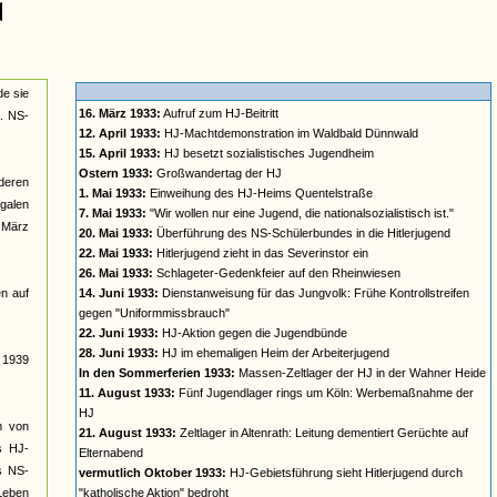
de sie
16. März 1933:
Aufruf zum HJ-Beitritt
a. NS-
12. April 1933:
HJ-Machtdemonstration im Waldbald Dünnwald
15. April 1933:
HJ besetzt sozialistisches Jugendheim
Ostern 1933:
Großwandertag der HJ
deren
1. Mai 1933:
Einweihung des HJ-Heims Quentelstraße
galen
7. Mai 1933:
"Wir wollen nur eine Jugend, die nationalsozialistisch ist."
t März
20. Mai 1933:
Überführung des NS-Schülerbundes in die Hitlerjugend
22. Mai 1933:
Hitlerjugend zieht in das Severinstor ein
26. Mai 1933:
Schlageter-Gedenkfeier auf den Rheinwiesen
n auf
14. Juni 1933:
Dienstanweisung für das Jungvolk: Frühe Kontrollstreifen
gegen "Uniformmissbrauch"
22. Juni 1933:
HJ-Aktion gegen die Jugendbünde
28. Juni 1933:
HJ im ehemaligen Heim der Arbeiterjugend
s 1939
In den Sommerferien 1933:
Massen-Zeltlager der HJ in der Wahner Heide
11. August 1933:
Fünf Jugendlager rings um Köln: Werbemaßnahme der
HJ
rm von
21. August 1933:
Zeltlager in Altenrath: Leitung dementiert Gerüchte auf
s HJ-
Elternabend
es NS-
vermutlich Oktober 1933:
HJ-Gebietsführung sieht Hitlerjugend durch
 Leben
"katholische Aktion" bedroht