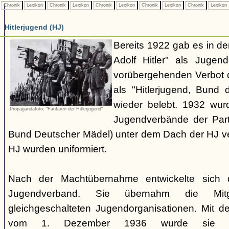
Chronik
Lexikon
Chronik
Lexikon
Chronik
Lexikon
Chronik
Lexikon
Chronik
Lexikon
Hitlerjugend (HJ)
Bereits 1922 gab es in 
Adolf Hitler" als Jugen
vorübergehenden Verbot d
als "Hitlerjugend, Bund 
wieder belebt. 1932 wurd
Propagandafoto: "Fanfaren der Hitlerjugend"
Jugendverbände der Part
Bund Deutscher Mädel) unter dem Dach der HJ vere
HJ wurden uniformiert.
Nach der Machtübernahme entwickelte sich 
Jugendverband. Sie übernahm die Mitgl
gleichgeschalteten Jugendorganisationen. Mit 
vom 1. Dezember 1936 wurde sie zu