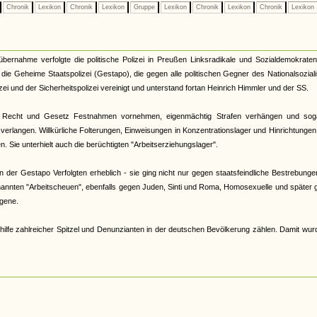
Chronik
Lexikon
Chronik
Lexikon
Gruppe
Lexikon
Chronik
Lexikon
Chronik
Lexikon
tübernahme verfolgte die politische Polizei in Preußen Linksradikale und Sozialdemokrate
33 die Geheime Staatspolizei (Gestapo), die gegen alle politischen Gegner des Nationalsozia
zei und der Sicherheitspolizei vereinigt und unterstand fortan Heinrich Himmler und der SS.
 Recht und Gesetz Festnahmen vornehmen, eigenmächtig Strafen verhängen und sog
verlangen. Willkürliche Folterungen, Einweisungen in Konzentrationslager und Hinrichtunge
 Sie unterhielt auch die berüchtigten "Arbeitserziehungslager".
der Gestapo Verfolgten erheblich - sie ging nicht nur gegen staatsfeindliche Bestrebunge
nannten "Arbeitscheuen", ebenfalls gegen Juden, Sinti und Roma, Homosexuelle und später
gene.
hilfe zahlreicher Spitzel und Denunzianten in der deutschen Bevölkerung zählen. Damit wur