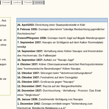
Chronik
Lexikon
Chronik
Lexikon
n. Aus
26. April1933:
Einrichtung einer Staatspolizeistelle in Köln
lismus
8. Februar 1935:
Gestapo übernimmt "ständige Beobachtung jugendlicher
Rechtsbrecher"
Ostern/Pfingsten 1936:
Gestapo macht Jagd auf illegale Wandergruppen
ar im
7. September 1937:
Navajos an Schlägerei auf dem Kalker Rummelplatz
n ohne
beteiligt
14. September 1937:
Verhaftung eines Kölner Navajos und Konstruktion
des Hochverrats: Ein Fallbeispiel
n vor,
15. September 1937:
Auftakt zur "Navajo-Jagd"
 gegen
4. Oktober 1937:
Kölner Oberstaatsanwalt berichtet Reichsjustizminister
über "kommunistische Bestrebungen" Kölner Navajos
12. Oktober 1937:
Störungen beim "Verkehrserziehungsdienst"
16. Oktober 1937:
Festnahme auf dem Georgplatz
de sie
21. Oktober 1937:
Großrazzia gegen "Navajos"
12. Dezember 1947:
Razzia auf der Margarethenhöhe
20. Dezember 1937:
Durchsuchung - Verhaftung - Prozess: Das Ende
eines "Singkreises"
25. Januar 1938:
Zunehmende Verfolgung von Navajos
1. Dezember 1942:
Gestapo ermittelt wegen "Vorbereitung zum
Hochverrat, Bündische Betätigung u.a.m"