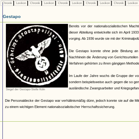
Chronik
Lexikon
Chronik
Lexikon
Chronik
Lexikon
Chronik
Lexikon
Chronik
Lexikon
Gestapo
Bereits vor der nationalsozialistischen Mach
dieser Abteilung entwickelte sich im April 19
vorging. Ab 1936 wurde sie mit der Kriminalpoli
Die Gestapo konnte ohne jede Bindung an
Nachhinein die Änderung von Gerichtsurteilen 
Verfahren gehörten zu ihren gängigen Methoden.
Im Laufe der Jahre wuchs die Gruppe der von 
sondern beispielsweise auch gegen die so ge
ausländische Zwangsarbeiter und Kriegsgefan
Siegel der Gestapo-Stelle Köln
Die Personaldecke der Gestapo war verhältnismäßig dünn, jedoch konnte sie auf die Mit
zu einem wichtigen Element nationalsozialistischer Herrschaftssicherung.