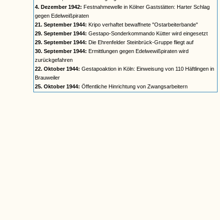
4. Dezember 1942:
Festnahmewelle in Kölner Gaststätten: Harter Schlag
gegen Edelweißpiraten
21. September 1944:
Kripo verhaftet bewaffnete "Ostarbeiterbande"
29. September 1944:
Gestapo-Sonderkommando Kütter wird eingesetzt
29. September 1944:
Die Ehrenfelder Steinbrück-Gruppe fliegt auf
30. September 1944:
Ermittlungen gegen Edelwewißpiraten wird
zurückgefahren
22. Oktober 1944:
Gestapoaktion in Köln: Einweisung von 110 Häftlingen in
Brauweiler
25. Oktober 1944:
Öffentliche Hinrichtung von Zwangsarbeitern