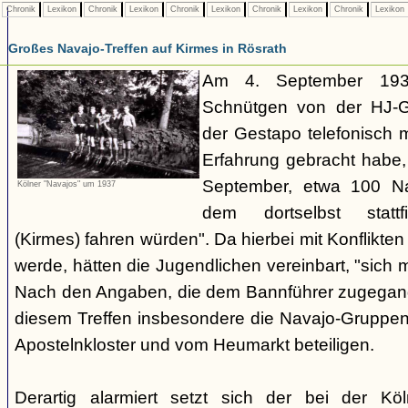
Chronik
Lexikon
Chronik
Lexikon
Chronik
Lexikon
Chronik
Lexikon
Chronik
Lexikon
Großes Navajo-Treffen auf Kirmes in Rösrath
Am 4. September 1937
Schnütgen von der HJ-Ge
der Gestapo telefonisch m
Erfahrung gebracht habe
September, etwa 100 N
Kölner "Navajos" um 1937
dem dortselbst stattf
(Kirmes) fahren würden". Da hierbei mit Konflikten
werde, hätten die Jugendlichen vereinbart, "sich 
Nach den Angaben, die dem Bannführer zugegang
diesem Treffen insbesondere die Navajo-Gruppen
Apostelnkloster und vom Heumarkt beteiligen.
Derartig alarmiert setzt sich der bei der K