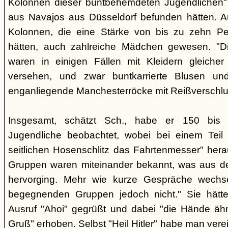
Kolonnen dieser buntbehemdeten Jugendlichen" 
aus Navajos aus Düsseldorf befunden hätten. A
Kolonnen, die eine Stärke von bis zu zehn Per
hätten, auch zahlreiche Mädchen gewesen. "Di
waren in einigen Fällen mit Kleidern gleicher
versehen, und zwar buntkarrierte Blusen un
enganliegende Manchesterröcke mit Reißverschlus
Insgesamt, schätzt Sch., habe er 150 bis 2
Jugendliche beobachtet, wobei bei einem Tei
seitlichen Hosenschlitz das Fahrtenmesser" hera
Gruppen waren miteinander bekannt, was aus de
hervorging. Mehr wie kurze Gespräche wechse
begegnenden Gruppen jedoch nicht." Sie hätt
Ausruf "Ahoi" gegrüßt und dabei "die Hände äh
Gruß" erhoben. Selbst "Heil Hitler" habe man ver