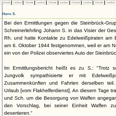
Chronik
Lexikon
Chronik
Lexikon
Chronik
Lexikon
Chronik
Lexikon
Chronik
Lexikon
Hans S.
Bei den Ermittlungen gegen die Steinbrück-Grup
Schreinerlehrling Johann S. in das Visier der Ge
Rh. und hatte Kontakte zu Edelweißpiraten am E
am 6. Oktober 1944 festgenommen, weil er am Nep
ein von der Polizei observiertes Auto der Steinbrü
Im Ermittlungsbericht heißt es zu S.: "Trotz 
Jungvolk sympathisierte er mit Edelwei
Zusammenkünften und Fahrten derselben teil.
Urlaub [vom Flakhelferdienst]. An diesem Tage tra
und Sch. um die Besorgung von Waffen angega
den Vorschlag, bei seiner Einheit Waffen 
desertieren."