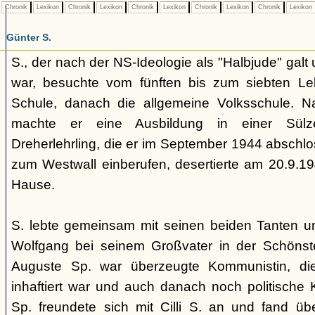
Chronik
Lexikon
Chronik
Lexikon
Chronik
Lexikon
Chronik
Lexikon
Chronik
Lexikon
Günter S.
S., der nach der NS-Ideologie als "Halbjude" galt 
war, besuchte vom fünften bis zum siebten Lebe
Schule, danach die allgemeine Volksschule. N
machte er eine Ausbildung in einer Sülze
Dreherlehrling, die er im September 1944 abschl
zum Westwall einberufen, desertierte am 20.9.1
Hause.
S. lebte gemeinsam mit seinen beiden Tanten u
Wolfgang bei seinem Großvater in der Schönste
Auguste Sp. war überzeugte Kommunistin, d
inhaftiert war und auch danach noch politische 
Sp. freundete sich mit Cilli S. an und fand ü