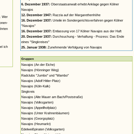
6. Dezember 1937:
Oberstaatsanwalt erhebt Anklage gegen Kölner
Navajos
12. Dezember 1947:
Razzia auf der Margarethenhöhe
r. Wer
16. Dezember 1937:
Urteile im Sondergerichtsverfahren gegen Kölner
nonen-
"Navajos"
ahrten
16. Dezember 1937:
Entlassung von 17 Kölner Navajos aus der Haft
20. Dezember 1937:
Durchsuchung - Verhaftung - Prozess: Das Ende
eines "Singkreises"
el ich
25. Januar 1938:
Zunehmende Verfolgung von Navajos
Gruppen
Navajos (An der Eiche)
Navajos (Hönninger Weg)
Radclubs "Jumbo" und "Wambo"
Navajos (Adolf Hitler-Platz)
Navajos (Köln-Kalk)
Singkreis
Navajos (Alte Mauer am Bach/Poststraße)
Navajos (Volksgarten)
Navajos (Appellhofplatz)
Navajos (Unter Krahnenbäumen)
Navajos (Georgsplatz)
Navajos (Heumarkt)
Edelweißpiraten (Volksgarten)