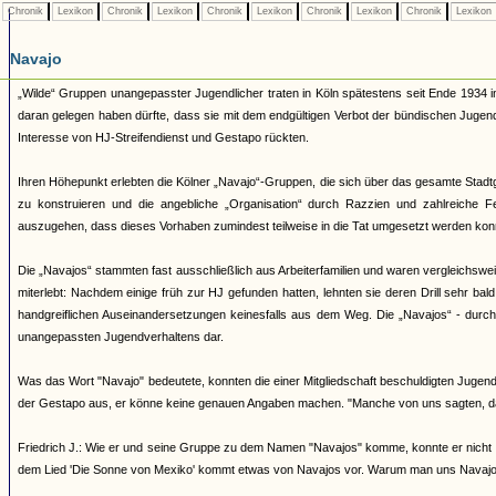
Chronik
Lexikon
Chronik
Lexikon
Chronik
Lexikon
Chronik
Lexikon
Chronik
Lexikon
Navajo
„Wilde“ Gruppen unangepasster Jugendlicher traten in Köln spätestens seit Ende 1934 i
daran gelegen haben dürfte, dass sie mit dem endgültigen Verbot der bündischen Juge
Interesse von HJ-Streifendienst und Gestapo rückten.
Ihren Höhepunkt erlebten die Kölner „Navajo“-Gruppen, die sich über das gesamte Stadtg
zu konstruieren und die angebliche „Organisation“ durch Razzien und zahlreiche 
auszugehen, dass dieses Vorhaben zumindest teilweise in die Tat umgesetzt werden kon
Die „Navajos“ stammten fast ausschließlich aus Arbeiterfamilien und waren vergleichsw
miterlebt: Nachdem einige früh zur HJ gefunden hatten, lehnten sie deren Drill sehr bal
handgreiflichen Auseinandersetzungen keinesfalls aus dem Weg. Die „Navajos“ - durch ih
unangepassten Jugendverhaltens dar.
Was das Wort "Navajo" bedeutete, konnten die einer Mitgliedschaft beschuldigten Jugendl
der Gestapo aus, er könne keine genauen Angaben machen. "Manche von uns sagten, d
Friedrich J.: Wie er und seine Gruppe zu dem Namen "Navajos" komme, konnte er nicht 
dem Lied 'Die Sonne von Mexiko' kommt etwas von Navajos vor. Warum man uns Navajos 