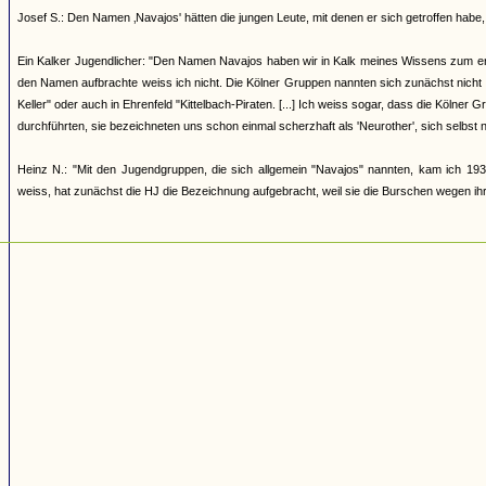
Josef S.: Den Namen ‚Navajos' hätten die jungen Leute, mit denen er sich getroffen h
Ein Kalker Jugendlicher: "Den Namen Navajos haben wir in Kalk meines Wissens zum erst
den Namen aufbrachte weiss ich nicht. Die Kölner Gruppen nannten sich zunächst nicht
Keller" oder auch in Ehrenfeld "Kittelbach-Piraten. [...] Ich weiss sogar, dass die Kölner
durchführten, sie bezeichneten uns schon einmal scherzhaft als 'Neurother', sich selbst 
Heinz N.: "Mit den Jugendgruppen, die sich allgemein "Navajos" nannten, kam ich 193
weiss, hat zunächst die HJ die Bezeichnung aufgebracht, weil sie die Burschen wegen ihrer