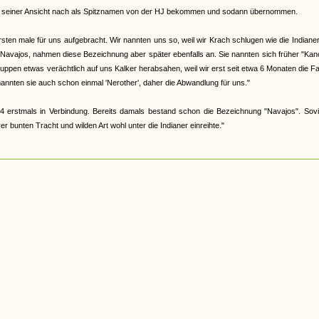
abe, seiner Ansicht nach als Spitznamen von der HJ bekommen und sodann übernommen.
en male für uns aufgebracht. Wir nannten uns so, weil wir Krach schlugen wie die Indiane
 Navajos, nahmen diese Bezeichnung aber später ebenfalls an. Sie nannten sich früher "Ka
 Gruppen etwas verächtlich auf uns Kalker herabsahen, weil wir erst seit etwa 6 Monaten die F
nannten sie auch schon einmal 'Nerother', daher die Abwandlung für uns."
4 erstmals in Verbindung. Bereits damals bestand schon die Bezeichnung "Navajos". Sovi
 bunten Tracht und wilden Art wohl unter die Indianer einreihte."