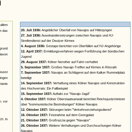
 allem
20. Juli 1936:
Angeblicher Überfall von Navajos auf Hitlerjungen
in das
27. Juli 1936:
Auseinandersetzungen zwischen Navajos und HJ-
Streifendienst auf der Deutzer Kirmes
4. August 1936:
Gestapo berichtet von Überfällen auf HJ-Angehörige
rgrund
12. April 1937:
Ermittlungsverfahren wegen Fortführung der bündischen
davon
Jugend
29. August 1937:
Kölner Nerother auf Fahrt verhaftet
5. September 1937:
Großes Navajo-Treffen auf Kirmes in Rösrath
ewusst
7. September 1937:
Navajos an Schlägerei auf dem Kalker Rummelplatz
gingen
beteiligt
14. September 1937:
Verhaftung eines Kölner Navajos und Konstruktion
riante
des Hochverrats: Ein Fallbeispiel
15. September 1937:
Auftakt zur "Navajo-Jagd"
4. Oktober 1937:
Kölner Oberstaatsanwalt berichtet Reichsjustizminister
h. vor
über "kommunistische Bestrebungen" Kölner Navajos
12. Oktober 1937:
Störungen beim "Verkehrserziehungsdienst"
16. Oktober 1937:
Festnahme auf dem Georgplatz
ch. In
21. Oktober 1937:
Großrazzia gegen "Navajos"
26. Oktober 1937:
Weitere Verhaftungen und Durchsuchungen Kölner
Navajos