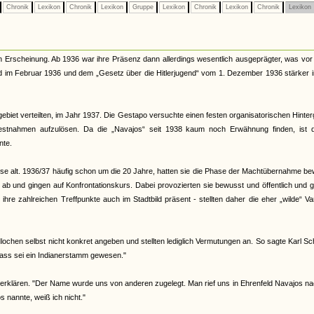
Chronik
Lexikon
Chronik
Lexikon
Gruppe
Lexikon
Chronik
Lexikon
Chronik
Lexikon
n Erscheinung. Ab 1936 war ihre Präsenz dann allerdings wesentlich ausgeprägter, was vor
nd im Februar 1936 und dem „Gesetz über die Hitlerjugend“ vom 1. Dezember 1936 stärker 
ebiet verteilten, im Jahr 1937. Die Gestapo versuchte einen festen organisatorischen Hinte
Festnahmen aufzulösen. Da die „Navajos“ seit 1938 kaum noch Erwähnung finden, ist 
nte.
eise alt. 1936/37 häufig schon um die 20 Jahre, hatten sie die Phase der Machtübernahme b
d ab und gingen auf Konfrontationskurs. Dabei provozierten sie bewusst und öffentlich und 
re zahlreichen Treffpunkte auch im Stadtbild präsent - stellten daher die eher „wilde“ Va
ochen selbst nicht konkret angeben und stellten lediglich Vermutungen an. So sagte Karl Sc
ass sei ein Indianerstamm gewesen."
erklären. "Der Name wurde uns von anderen zugelegt. Man rief uns in Ehrenfeld Navajos na
nannte, weiß ich nicht."